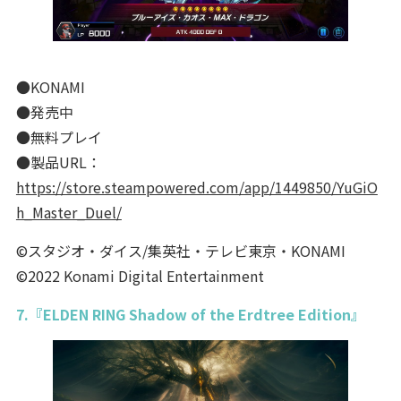
●KONAMI
●発売中
●無料プレイ
●製品URL：
https://store.steampowered.com/app/1449850/YuGiO
h_Master_Duel/
©スタジオ・ダイス/集英社・テレビ東京・KONAMI
©2022 Konami Digital Entertainment
7.『ELDEN RING Shadow of the Erdtree Edition』