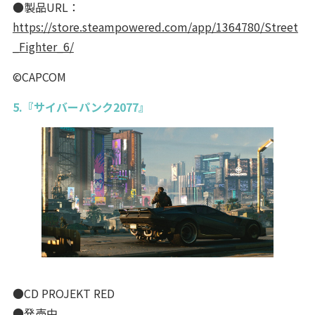
●製品URL：
https://store.steampowered.com/app/1364780/Street
_Fighter_6/
©CAPCOM
5.『サイバーパンク2077』
●CD PROJEKT RED
●発売中