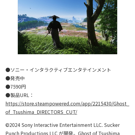
●ソニー・インタラクティブエンタテインメント
●発売中
●7590円
●製品URL：
https://store.steampowered.com/app/2215430/Ghost_
of_Tsushima_DIRECTORS_CUT/
©2024 Sony Interactive Entertainment LLC. Sucker
Punch Productions LLC が開発。Ghost of Tsushima