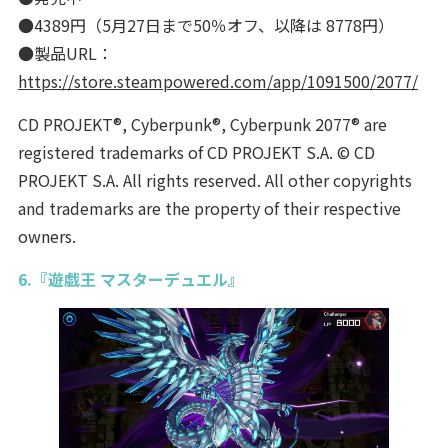
●4389円（5月27日まで50％オフ、以降は 8778円）
●製品URL：
https://store.steampowered.com/app/1091500/2077/
CD PROJEKT®, Cyberpunk®, Cyberpunk 2077® are
registered trademarks of CD PROJEKT S.A. © CD
PROJEKT S.A. All rights reserved. All other copyrights
and trademarks are the property of their respective
owners.
6.『遊戯王 マスターデュエル』