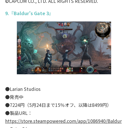
©CAPCOM CO., LTD. ALL RIGHTS RESERVED.
9.『Baldur's Gate 3』
●Larian Studios
●発売中
●7224円（5月24日まで15％オフ、以降は8499円）
●製品URL：
https://store.steampowered.com/app/1086940/Baldur