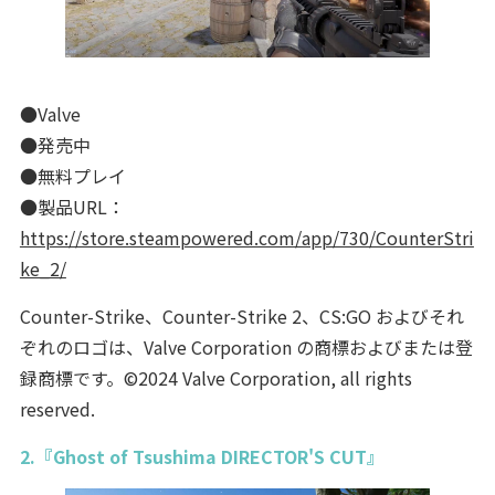
●Valve
●発売中
●無料プレイ
●製品URL：
https://store.steampowered.com/app/730/CounterStri
ke_2/
Counter-Strike、Counter-Strike 2、CS:GO およびそれ
ぞれのロゴは、Valve Corporation の商標およびまたは登
録商標です。©2024 Valve Corporation, all rights
reserved.
2.『Ghost of Tsushima DIRECTOR'S CUT』