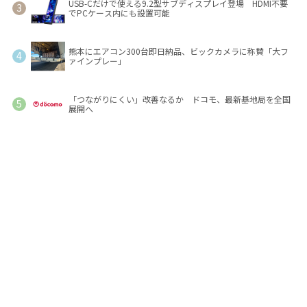
USB-Cだけで使える9.2型サブディスプレイ登場 HDMI不要
でPCケース内にも設置可能
熊本にエアコン300台即日納品、ビックカメラに称賛「大フ
ァインプレー」
「つながりにくい」改善なるか ドコモ、最新基地局を全国
展開へ