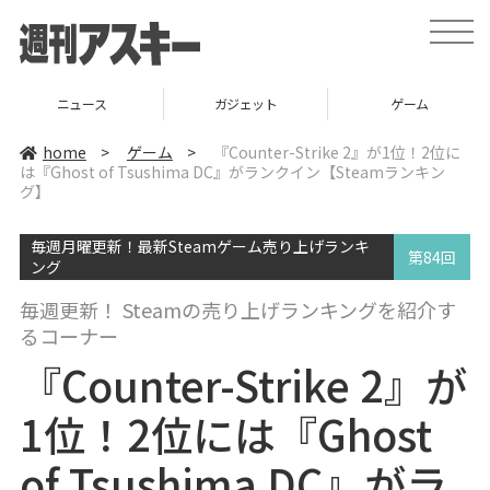
t
o
g
g
l
ニュース
ガジェット
ゲーム
e
n
a
home
>
ゲーム
>
『Counter-Strike 2』が1位！2位に
v
は『Ghost of Tsushima DC』がランクイン【Steamランキン
i
グ】
g
a
t
i
毎週月曜更新！最新Steamゲーム売り上げランキ
第84回
o
ング
n
毎週更新！ Steamの売り上げランキングを紹介す
るコーナー
『Counter-Strike 2』が
1位！2位には『Ghost
of Tsushima DC』がラ