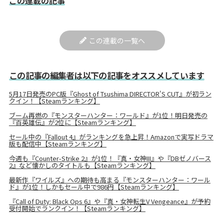
この連載の記事
この連載の一覧へ
この記事の編集者は以下の記事をオススメしています
5月17日発売のPC版『Ghost of Tsushima DIRECTOR'S CUT』が初ラン
クイン！【Steamランキング】
ブーム再燃の『モンスターハンター：ワールド』が1位！明日発売の
『百英雄伝』が2位に【Steamランキング】
セール中の『Fallout 4』がランキングを急上昇！Amazonで実写ドラマ
版も配信中【Steamランキング】
今週も『Counter-Strike 2』が1位！『真・女神III』や『DBゼノバース
2』など懐かしのタイトルも【Steamランキング】
最新作『ワイルズ』への期待も高まる『モンスターハンター：ワール
ド』が1位！しかもセール中で986円【Steamランキング】
『Call of Duty: Black Ops 6』や『真・女神転生V Vengeance』が予約
受付開始でランクイン！【Steamランキング】