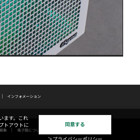
インフォメーション
います。これ
同意する
オプトアウトに
募集
電子版について
＞プライバシーポリシー