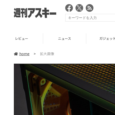
レビュー
ニュース
ガジェッ
home
>
拡大画像