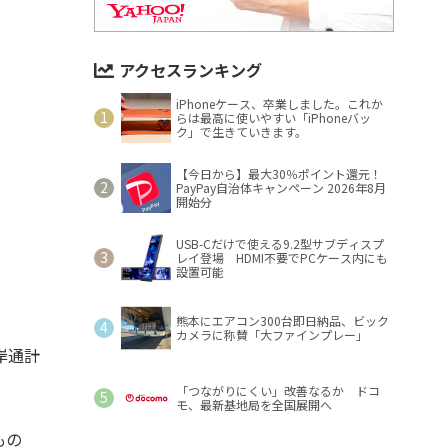
アクセスランキング
iPhoneケース、卒業しました。これか
らは最高に使いやすい「iPhoneバッ
ク」で生きていきます。
【今日から】最大30％ポイント還元！
PayPay自治体キャンペーン 2026年8月
開始分
USB-Cだけで使える9.2型サブディスプ
レイ登場 HDMI不要でPCケース内にも
設置可能
熊本にエアコン300台即日納品、ビック
カメラに称賛「大ファインプレー」
岸通計
「つながりにくい」改善なるか ドコ
モ、最新基地局を全国展開へ
もの