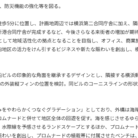
備、防災機能の強化等を図る。
歩5分に位置し、計画地周辺では横浜第二合同庁舎に加え、隣
新港合同庁舎が完成するなど、今後さらなる来街者の増加が期
として地域活性化の拠点となることを目指し、オフィス、商業
内地区の活力をけん引するビジネスや新たな賑わいを創出し、
ビルの印象的な角面を継承するデザインとし、隣接する横浜
ルの外装縦フィンの位置を検討。同ビルのコーニスラインの形状
をやわらかくつなぐグラデーション」としており、外構は海
ロムナードと併せて地区全体の回遊を促す。海を感じさせるゆ
、水際線を予感させるランドスケープとするほか、プロムナー
賑わいを創出し、プロムナードの植栽帯に付属させたベンチは