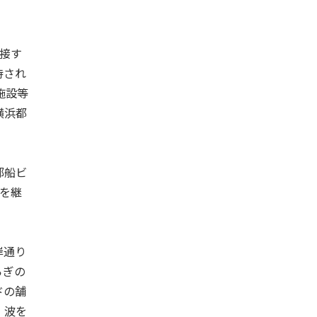
接す
待され
施設等
横浜都
郵船ビ
を継
岸通り
らぎの
ドの舗
、波を