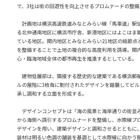
で、3社は街の回遊性を向上させるプロムナードの整
計画地は横浜高速鉄道みなとみらい線「馬車道」駅徒
る北仲通南地区に横浜市庁舎、新港地区にはよこはま
ている地区。関内地区とみなとみらい21地区の結節点
を整備することで土地の複合的な高度利用を誘導。関
心・臨海地域全体の都市再生を推進するとしている。
建物低層部は、隣接する歴史的な建築である横浜郵船
ルの屋階に3枚毎に割付されたデザインを踏襲してビ
承し調和する立面を形成する。
デザインコンセプトは「海の風景と海岸通りの街並み
から海側へ誘引するプロムナードを整備し、水際線プ
デザインを用い、建築デザインと調和させるとともに
装材は明るい色調の舗装を基調として水際線に向かう