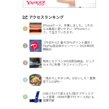
アクセスランキング
iPhoneケース、卒業しました。これか
らは最高に使いやすい「iPhoneバッ
ク」で生きていきます。
【今日から】最大30％ポイント還元！
PayPay自治体キャンペーン 2026年8月
開始分
熊本にエアコン300台即日納品、ビック
カメラに称賛「大ファインプレー」
「鬼おろし牛タン丼」がおいしそ！夏限
定で1110円～
USB-Cだけで使える9.2型サブディスプ
レイ登場 HDMI不要でPCケース内にも
設置可能