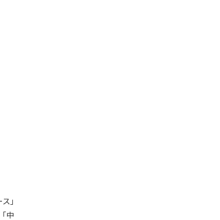
ース」
「中