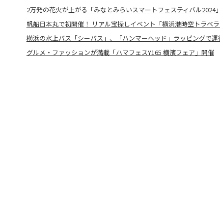
2万発の花火が上がる「みなとみらいスマートフェスティバル2024」
帆船日本丸で初開催！ リアル宝探しイベント「横浜港時空トラベラ
横浜の水上バス「シーバス」、「ハンマーヘッド」ラッピングで運
グルメ・ファッションが満載「ハマフェスY165 横濱フェア」開催