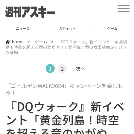
t
o
g
g
l
ニュース
ガジェット
ゲーム
e
n
a
home
>
ゲーム
>
『DQウォーク』新イベント「黄金列
v
島！時空を超える竜のかがやき」が開催！竜の女王装備ふくびき
i
も登場
g
a
t
i
1
2
次へ
o
n
「ゴールデンWALK2024」キャンペーンを楽しも
う！
『DQウォーク』新イベ
ント「黄金列島！時空
を超える竜のかがや