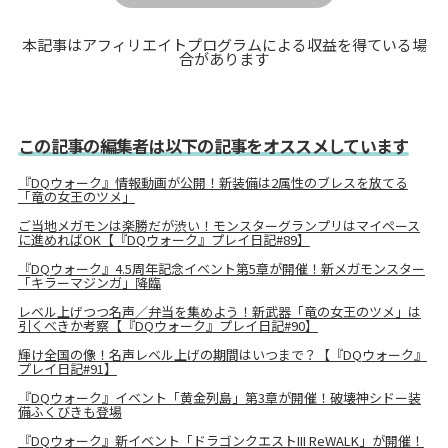
本記事はアフィリエイトプログラムによる収益を得ている場
合があります
この記事の編集者は以下の記事をオススメしています
『DQウォーク』情報動画が公開！新装備は2属性のブレスを放てる
「竜の女王のツメ」
ご当地メガモンは楽勝だが渋い！モンスターグランプリはマイペース
に進めればOK【『DQウォーク』プレイ日記#89】
『DQウォーク』4.5周年記念イベント第5章が開催！新メガモンスター
「キラーマジンガ」降臨
レベル上げつつ名声／弁当を集めよう！新武器「竜の女王のツメ」は
引くべきか考察【『DQウォーク』プレイ日記#90】
輝け全国の像！名声レベル上げの期間はいつまで？【『DQウォーク』
プレイ日記#91】
『DQウォーク』イベント「黄金列島」第3章が開催！破壊神シドー装
備ふくびきも登場
『DQウォーク』新イベント「ドラゴンクエストIII ReWALK」が開催！