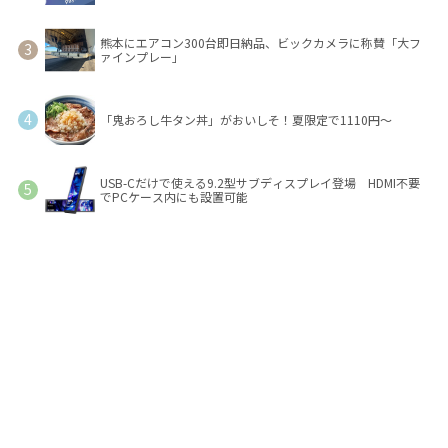
熊本にエアコン300台即日納品、ビックカメラに称賛「大フ
ァインプレー」
「鬼おろし牛タン丼」がおいしそ！夏限定で1110円～
USB-Cだけで使える9.2型サブディスプレイ登場 HDMI不要
でPCケース内にも設置可能