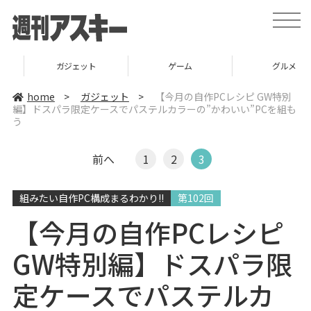
t
o
g
g
l
ガジェット
ゲーム
グルメ
e
n
a
home
>
ガジェット
>
【今月の自作PCレシピ GW特別
v
編】ドスパラ限定ケースでパステルカラーの”かわいい”PCを組も
i
う
g
a
t
i
前へ
1
2
3
o
n
組みたい自作PC構成まるわかり!!
第102回
【今月の自作PCレシピ
GW特別編】ドスパラ限
定ケースでパステルカ