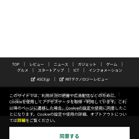
TOP
レビュー
ニュース
ガジェット
ゲーム
グルメ
スタートアップ
ICT
インフォメーション
ASCII.jp
MITテクノロジーレビュー
サイトポリシー
プライバシーポリシー
運営会社
このサイトでは、利用状況の把握や広告配信などのために、
お問い合わせ
広告掲載
スタッフ募集
電子版について
Cookieを使用してアクセスデータを取得・利用しています。これ
以降のページに遷移した場合、Cookieの設定や使用に同意したこ
©KADOKAWA ASCII Research Laboratories, Inc. 2026
とになります。Cookieの設定や使用の詳細、オプトアウトについ
ては
詳細
をご覧ください。
同意する