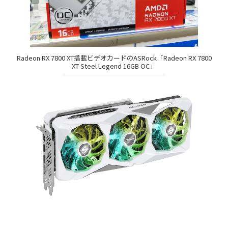
Radeon RX 7800 XT搭載ビデオカードのASRock「Radeon RX 7800
XT Steel Legend 16GB OC」