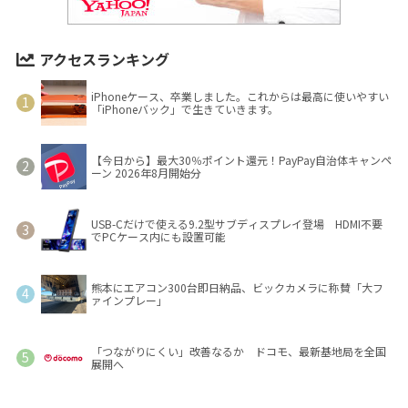
アクセスランキング
iPhoneケース、卒業しました。これからは最高に使いやすい
「iPhoneバック」で生きていきます。
【今日から】最大30％ポイント還元！PayPay自治体キャンペ
ーン 2026年8月開始分
USB-Cだけで使える9.2型サブディスプレイ登場 HDMI不要
でPCケース内にも設置可能
熊本にエアコン300台即日納品、ビックカメラに称賛「大フ
ァインプレー」
「つながりにくい」改善なるか ドコモ、最新基地局を全国
展開へ