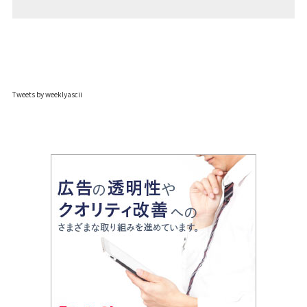
Tweets by weeklyascii