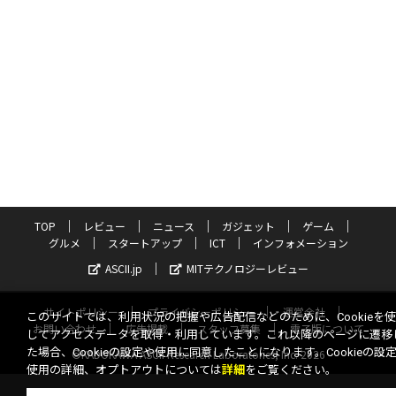
TOP
レビュー
ニュース
ガジェット
ゲーム
グルメ
スタートアップ
ICT
インフォメーション
ASCII.jp
MITテクノロジーレビュー
サイトポリシー
プライバシーポリシー
運営会社
このサイトでは、利用状況の把握や広告配信などのために、Cookieを
お問い合わせ
広告掲載
スタッフ募集
電子版について
してアクセスデータを取得・利用しています。これ以降のページに遷移
た場合、Cookieの設定や使用に同意したことになります。Cookieの設
©KADOKAWA ASCII Research Laboratories, Inc. 2026
使用の詳細、オプトアウトについては
詳細
をご覧ください。