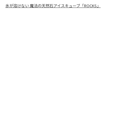
氷が溶けない 魔法の天然石アイスキューブ「ROCKS」