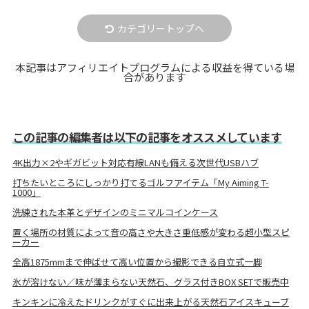
カテゴリートップへ
本記事はアフィリエイトプログラムによる収益を得ている場
合があります
この記事の編集者は以下の記事をオススメしています
4K出力×2やギガビット対応有線LANも備える次世代USBハブ
打ちたいところにしっかり打てるゴルフアイテム「My Aiming T-
1000」
洗練された本革とデザインのミニマルコインケース
置く場所の材質によって音の高さや大きさ重低感が変わる超小型スピ
ーカー
全高1875mmまで伸ばせて高い位置から撮影できる自立式一脚
氷が溶けない／味が薄まらない天然石、グラス付きBOX SETで販売中
キンキンに冷えたドリンクがすぐに出来上がる天然石アイスキューブ