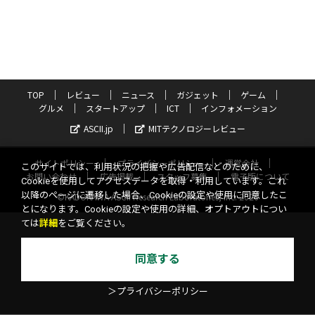
TOP
レビュー
ニュース
ガジェット
ゲーム
グルメ
スタートアップ
ICT
インフォメーション
ASCII.jp
MITテクノロジーレビュー
サイトポリシー
プライバシーポリシー
運営会社
このサイトでは、利用状況の把握や広告配信などのために、
お問い合わせ
広告掲載
スタッフ募集
電子版について
Cookieを使用してアクセスデータを取得・利用しています。これ
以降のページに遷移した場合、Cookieの設定や使用に同意したこ
©KADOKAWA ASCII Research Laboratories, Inc. 2026
とになります。Cookieの設定や使用の詳細、オプトアウトについ
ては
詳細
をご覧ください。
同意する
＞プライバシーポリシー