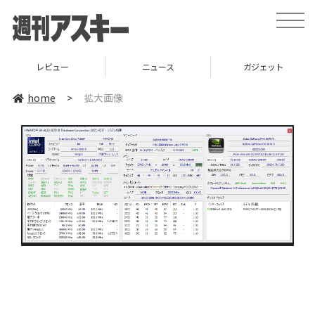
toggle
naviga
レビュー
ニュース
ガジェット
home
>
拡大画像