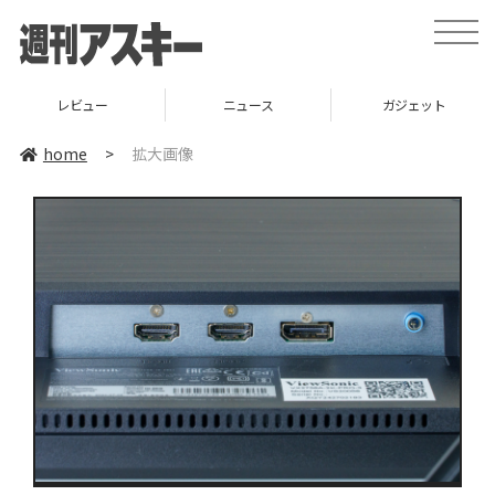
toggle
naviga
レビュー
ニュース
ガジェット
home
>
拡大画像