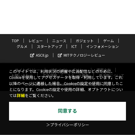
TOP
レビュー
ニュース
ガジェット
ゲーム
グルメ
スタートアップ
ICT
インフォメーション
ASCII.jp
MITテクノロジーレビュー
サイトポリシー
プライバシーポリシー
運営会社
このサイトでは、利用状況の把握や広告配信などのために、
お問い合わせ
広告掲載
スタッフ募集
電子版について
Cookieを使用してアクセスデータを取得・利用しています。これ
以降のページに遷移した場合、Cookieの設定や使用に同意したこ
©KADOKAWA ASCII Research Laboratories, Inc. 2026
とになります。Cookieの設定や使用の詳細、オプトアウトについ
ては
詳細
をご覧ください。
同意する
＞プライバシーポリシー