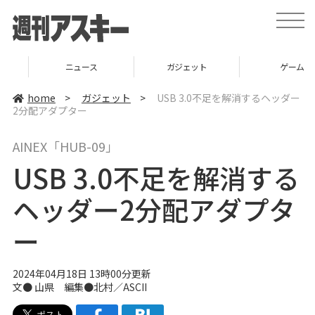
t
o
g
g
l
ニュース
ガジェット
ゲーム
e
n
a
home
>
ガジェット
>
USB 3.0不足を解消するヘッダー
v
2分配アダプター
i
g
a
AINEX「HUB-09」
t
i
USB 3.0不足を解消する
o
n
ヘッダー2分配アダプタ
ー
2024年04月18日 13時00分更新
文● 山県 編集●北村／ASCII