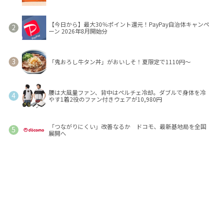
【今日から】最大30％ポイント還元！PayPay自治体キャンペ
ーン 2026年8月開始分
「鬼おろし牛タン丼」がおいしそ！夏限定で1110円～
腰は大風量ファン、背中はペルチェ冷却。ダブルで身体を冷
やす1着2役のファン付きウェアが10,980円
「つながりにくい」改善なるか ドコモ、最新基地局を全国
展開へ