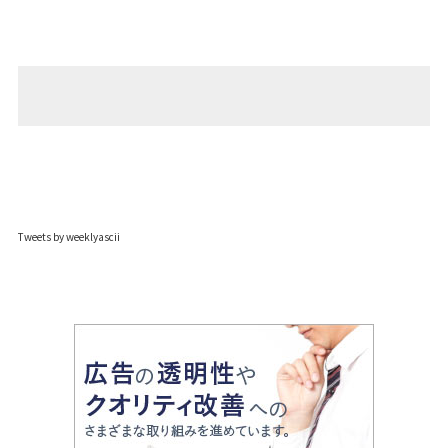
Tweets by weeklyascii