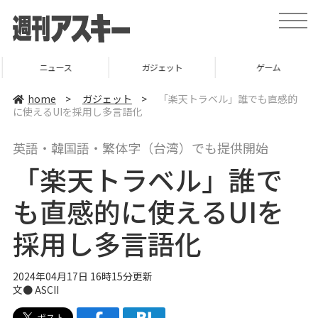
t
o
g
g
l
ニュース
ガジェット
ゲーム
e
n
a
home
>
ガジェット
>
「楽天トラベル」誰でも直感的
v
に使えるUIを採用し多言語化
i
g
a
英語・韓国語・繁体字（台湾）でも提供開始
t
i
「楽天トラベル」誰で
o
n
も直感的に使えるUIを
採用し多言語化
2024年04月17日 16時15分更新
文● ASCII