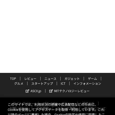
TOP
レビュー
ニュース
ガジェット
ゲーム
グルメ
スタートアップ
ICT
インフォメーション
ASCII.jp
MITテクノロジーレビュー
サイトポリシー
プライバシーポリシー
運営会社
このサイトでは、利用状況の把握や広告配信などのために、
お問い合わせ
広告掲載
スタッフ募集
電子版について
Cookieを使用してアクセスデータを取得・利用しています。これ
以降のページに遷移した場合、Cookieの設定や使用に同意したこ