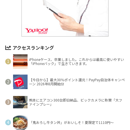
アクセスランキング
iPhoneケース、卒業しました。これからは最高に使いやすい
「iPhoneバック」で生きていきます。
【今日から】最大30％ポイント還元！PayPay自治体キャンペ
ーン 2026年8月開始分
熊本にエアコン300台即日納品、ビックカメラに称賛「大フ
ァインプレー」
「鬼おろし牛タン丼」がおいしそ！夏限定で1110円～