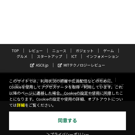
TOP
レビュー
ニュース
ガジェット
ゲーム
グルメ
スタートアップ
ICT
インフォメーション
ASCII.jp
MITテクノロジーレビュー
サイトポリシー
プライバシーポリシー
運営会社
このサイトでは、利用状況の把握や広告配信などのために、
お問い合わせ
広告掲載
スタッフ募集
電子版について
Cookieを使用してアクセスデータを取得・利用しています。これ
以降のページに遷移した場合、Cookieの設定や使用に同意したこ
©KADOKAWA ASCII Research Laboratories, Inc. 2026
とになります。Cookieの設定や使用の詳細、オプトアウトについ
ては
詳細
をご覧ください。
同意する
＞プライバシーポリシー