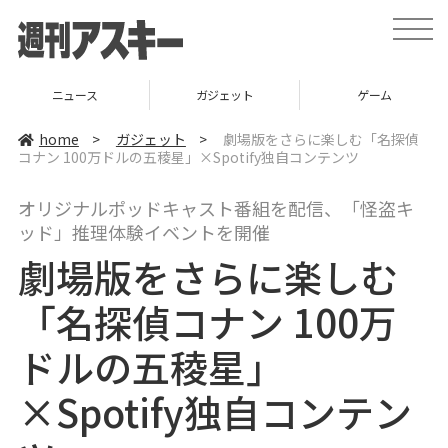
t
o
g
g
l
ガジェット
ゲーム
グルメ
e
n
a
home
>
ガジェット
>
劇場版をさらに楽しむ「名探偵
v
コナン 100万ドルの五稜星」×Spotify独自コンテンツ
i
g
a
オリジナルポッドキャスト番組を配信、「怪盗キ
t
i
ッド」推理体験イベントを開催
o
n
劇場版をさらに楽しむ
「名探偵コナン 100万
ドルの五稜星」
×Spotify独自コンテン