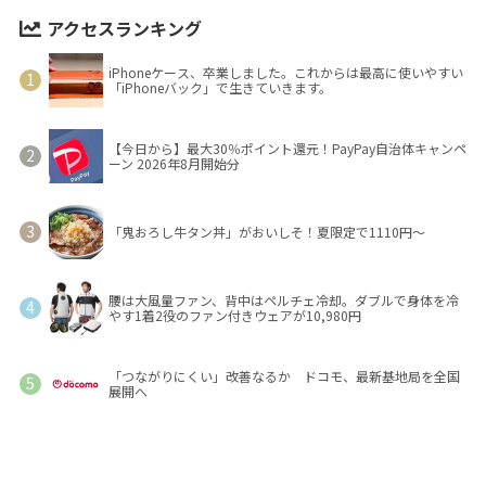
アクセスランキング
iPhoneケース、卒業しました。これからは最高に使いやすい
「iPhoneバック」で生きていきます。
【今日から】最大30％ポイント還元！PayPay自治体キャンペ
ーン 2026年8月開始分
「鬼おろし牛タン丼」がおいしそ！夏限定で1110円～
腰は大風量ファン、背中はペルチェ冷却。ダブルで身体を冷
やす1着2役のファン付きウェアが10,980円
「つながりにくい」改善なるか ドコモ、最新基地局を全国
展開へ