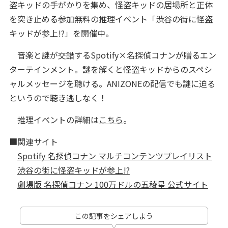
盗キッドの手がかりを集め、怪盗キッドの居場所と正体
を突き止める参加無料の推理イベント「渋谷の街に怪盗
キッドが参上!?」を開催中。
音楽と謎が交錯するSpotify×名探偵コナンが贈るエン
ターテインメント。謎を解くと怪盗キッドからのスペシ
ャルメッセージを聴ける。ANIZONEの配信でも謎に迫る
というので聴き逃しなく！
推理イベントの詳細は
こちら
。
■関連サイト
Spotify 名探偵コナン マルチコンテンツプレイリスト
渋谷の街に怪盗キッドが参上!?
劇場版 名探偵コナン 100万ドルの五稜星 公式サイト
この記事をシェアしよう