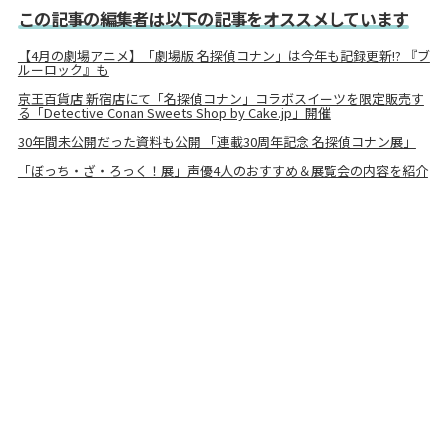
この記事の編集者は以下の記事をオススメしています
【4月の劇場アニメ】「劇場版 名探偵コナン」は今年も記録更新!? 『ブ
ルーロック』も
京王百貨店 新宿店にて「名探偵コナン」コラボスイーツを限定販売す
る「Detective Conan Sweets Shop by Cake.jp」開催
30年間未公開だった資料も公開 「連載30周年記念 名探偵コナン展」
「ぼっち・ざ・ろっく！展」声優4人のおすすめ＆展覧会の内容を紹介