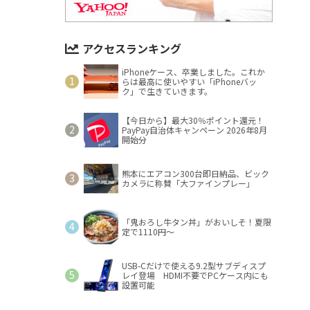
アクセスランキング
iPhoneケース、卒業しました。これか
らは最高に使いやすい「iPhoneバッ
ク」で生きていきます。
【今日から】最大30％ポイント還元！
PayPay自治体キャンペーン 2026年8月
開始分
熊本にエアコン300台即日納品、ビック
カメラに称賛「大ファインプレー」
「鬼おろし牛タン丼」がおいしそ！夏限
定で1110円～
USB-Cだけで使える9.2型サブディスプ
レイ登場 HDMI不要でPCケース内にも
設置可能