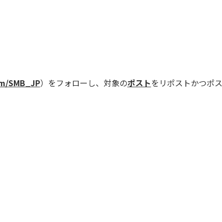
com/SMB_JP
）をフォローし、対象の
ポスト
をリポストかつポ