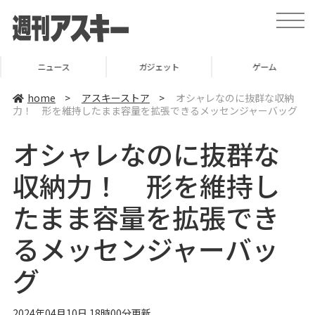
t
o
g
g
l
ニュース
ガジェット
ゲーム
e
n
a
home
>
アスキーストア
>
オシャレなのに抜群な収納
v
力！ 形を維持したまま容量を拡張できるメッセンジャーバッグ
i
g
a
オシャレなのに抜群な
t
i
o
収納力！ 形を維持し
n
たまま容量を拡張でき
るメッセンジャーバッ
グ
2024年04月10日 18時00分更新