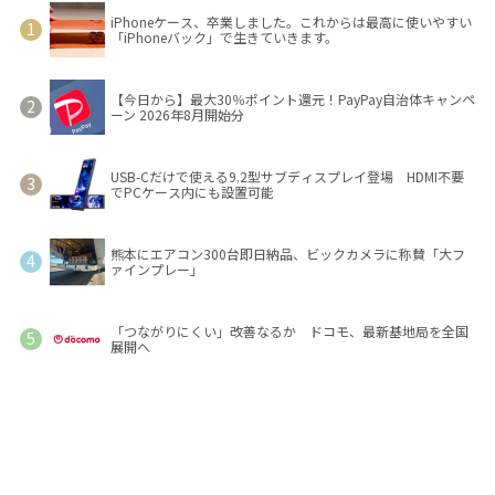
iPhoneケース、卒業しました。これからは最高に使いやすい
「iPhoneバック」で生きていきます。
【今日から】最大30％ポイント還元！PayPay自治体キャンペ
ーン 2026年8月開始分
USB-Cだけで使える9.2型サブディスプレイ登場 HDMI不要
でPCケース内にも設置可能
熊本にエアコン300台即日納品、ビックカメラに称賛「大フ
ァインプレー」
「つながりにくい」改善なるか ドコモ、最新基地局を全国
展開へ