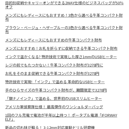
目的別収納やキャリーオンができる2WAY仕様のビジネスバッグが50％
オフ
メンズにもレディースにもおすすめ！3色から選べる牛革コンパクト財
布
ブラウン・ベージュ・ヘザーブルーの3色から選べる牛革コンパクト財
布
メンズにもレディースにもおすすめの牛革コンパクト財布
メンズにおすすめ！お札を折らずに収納できる牛革コンパクト財布
インクで温かくなる? 特許技術で実現した厚さ1mmのUSBヒーター
レジの前でもたつかない！牛革コンパクト財布が3278円に
お札をそのまま収納できる牛革コンパクト財布が3278円
特許技術で実現! 「インク」で温める 革命的なUSBヒーター
手のひらサイズの牛革コンパクト財布が、期間限定で3278円
「銀ナノインク」で温める、世界初のUSBスリムヒーター
アメリカ軍偵察隊仕様！ 最高傑作のワンショルダーバッグ
1回のフル充電で電池が半年以上持つ！ ポータブル電源「IFORWAY
ELF」
新品の切れ味が蘇る！ 3-12mm対応電動ドリル研磨機