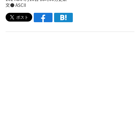
文● ASCII