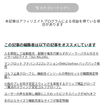
カテゴリートップへ
本記事はアフィリエイトプログラムによる収益を得ている場
合があります
この記事の編集者は以下の記事をオススメしています
人を感知して自動発光 配線や電気代要らずのソーラーパネル付きセ
ンサーLEDライト「SLI-4SL100」
マンフロット アドバンス2コレクションのMA2 befree バックパック発
売
ゴルフ上達グローブと、機能性インソールの特別セットが期間限定特
価！
小指のブレを防ぎ安定スウィングを実現するグリップ矯正グローブ
「魔法のスウィング安定ゴルフグローブ」
ユーザーの声を反映し細部にこだわったビジネスバッグが40％オフ
手のひらサイズで機能充実なサイフが限定特価!