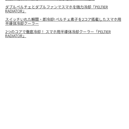
ダブルペルチェとダブルファンでスマホを強力冷却「PELTIER
RADIATOR」
スイッチいれた瞬間・即冷却! ペルチェ素子を2コア搭載したスマホ用
半導体冷却クーラー
2つのコアで徹底冷却！ スマホ用半導体冷却クーラー「PELTIER
RADIATOR」