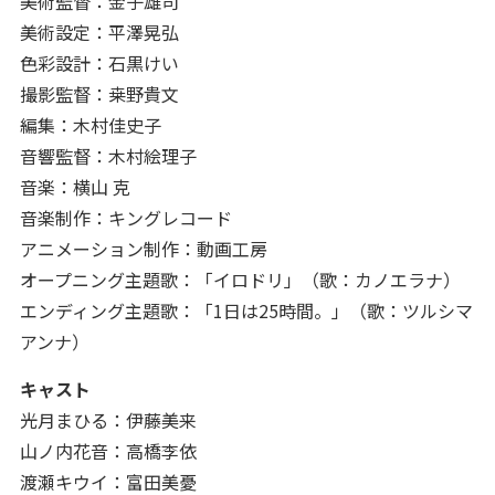
美術監督：金子雄司
美術設定：平澤晃弘
色彩設計：石黒けい
撮影監督：桒野貴文
編集：木村佳史子
音響監督：木村絵理子
音楽：横山 克
音楽制作：キングレコード
アニメーション制作：動画工房
オープニング主題歌：「イロドリ」（歌：カノエラナ）
エンディング主題歌：「1日は25時間。」（歌：ツルシマ
アンナ）
キャスト
光月まひる：伊藤美来
山ノ内花音：高橋李依
渡瀬キウイ：富田美憂