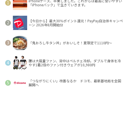
iPhoneケース、卒業しました。これからは最高に使いやすい
「iPhoneバック」で生きていきます。
【今日から】最大30％ポイント還元！PayPay自治体キャンペ
ーン 2026年8月開始分
「鬼おろし牛タン丼」がおいしそ！夏限定で1110円～
腰は大風量ファン、背中はペルチェ冷却。ダブルで身体を冷
やす1着2役のファン付きウェアが10,980円
「つながりにくい」改善なるか ドコモ、最新基地局を全国
展開へ