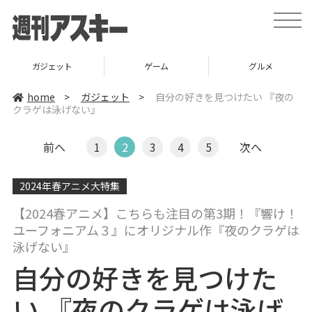
t
o
g
g
l
ガジェット
ゲーム
グルメ
e
n
a
home
>
ガジェット
>
自分の好きを見つけたい 『夜の
v
クラゲは泳げない』
i
g
a
t
前へ
1
2
3
4
5
次へ
i
o
n
2024年春アニメ大特集
【2024春アニメ】こちらも注目の第3期！『響け！
ユーフォニアム３』にオリジナル作『夜のクラゲは
泳げない』
自分の好きを見つけた
い 『夜のクラゲは泳げ