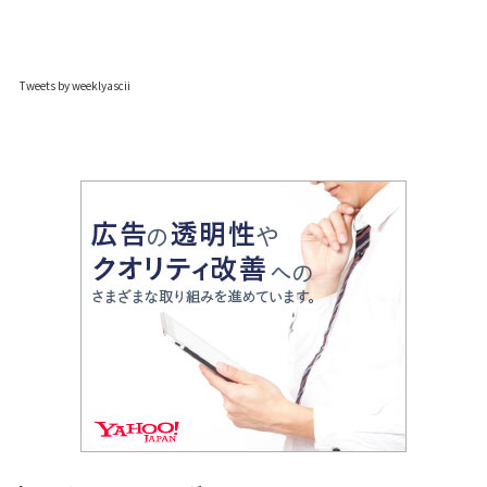
Tweets by weeklyascii