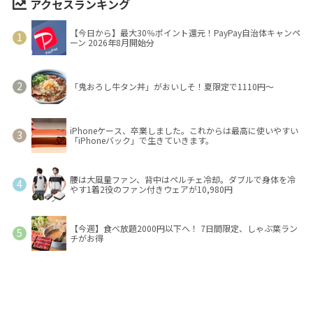
アクセスランキング
【今日から】最大30％ポイント還元！PayPay自治体キャンペ
ーン 2026年8月開始分
「鬼おろし牛タン丼」がおいしそ！夏限定で1110円～
iPhoneケース、卒業しました。これからは最高に使いやすい
「iPhoneバック」で生きていきます。
腰は大風量ファン、背中はペルチェ冷却。ダブルで身体を冷
やす1着2役のファン付きウェアが10,980円
【今週】食べ放題2000円以下へ！ 7日間限定、しゃぶ葉ラン
チがお得