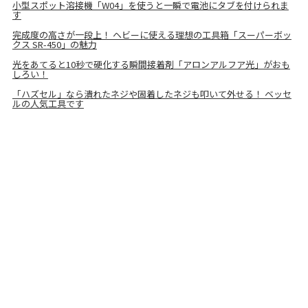
小型スポット溶接機「W04」を使うと一瞬で電池にタブを付けられま
す
完成度の高さが一段上！ ヘビーに使える理想の工具箱「スーパーボッ
クス SR-450」の魅力
光をあてると10秒で硬化する瞬間接着剤「アロンアルフア光」がおも
しろい！
「ハズセル」なら潰れたネジや固着したネジも叩いて外せる！ ベッセ
ルの人気工具です