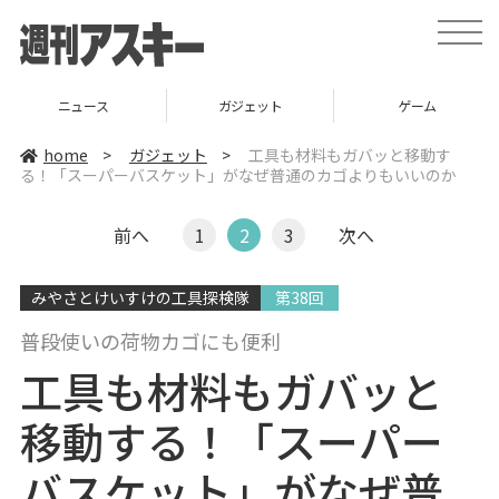
t
o
g
g
l
ニュース
ガジェット
ゲーム
e
n
a
home
>
ガジェット
>
工具も材料もガバッと移動す
v
る！「スーパーバスケット」がなぜ普通のカゴよりもいいのか
i
g
a
t
前へ
1
2
3
次へ
i
o
n
みやさとけいすけの工具探検隊
第38回
普段使いの荷物カゴにも便利
工具も材料もガバッと
移動する！「スーパー
バスケット」がなぜ普