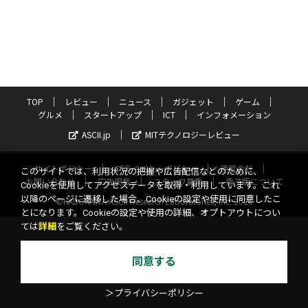
TOP
レビュー
ニュース
ガジェット
ゲーム
グルメ
スタートアップ
ICT
インフォメーション
ASCII.jp
MITテクノロジーレビュー
サイトポリシー
プライバシーポリシー
運営会社
このサイトでは、利用状況の把握や広告配信などのために、
お問い合わせ
広告掲載
スタッフ募集
電子版について
Cookieを使用してアクセスデータを取得・利用しています。これ
以降のページに遷移した場合、Cookieの設定や使用に同意したこ
©KADOKAWA ASCII Research Laboratories, Inc. 2026
とになります。Cookieの設定や使用の詳細、オプトアウトについ
ては
詳細
をご覧ください。
同意する
＞プライバシーポリシー