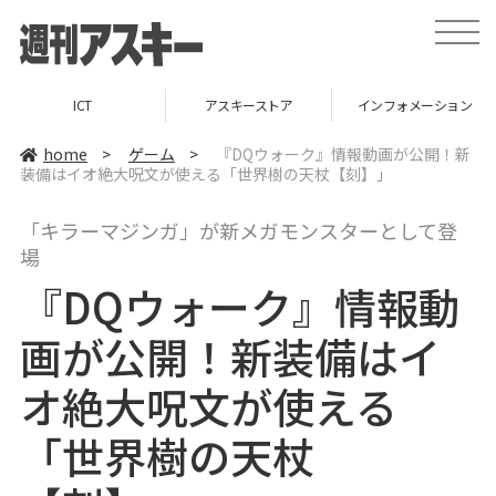
t
o
g
g
l
ICT
アスキーストア
インフォメーション
e
n
a
home
>
ゲーム
>
『DQウォーク』情報動画が公開！新
v
装備はイオ絶大呪文が使える「世界樹の天杖【刻】」
i
g
a
「キラーマジンガ」が新メガモンスターとして登
t
i
場
o
n
『DQウォーク』情報動
画が公開！新装備はイ
オ絶大呪文が使える
「世界樹の天杖