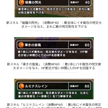
新スキル「破魔の閃光」（消費MP40）：敵全体にイオ属性の呪文大
ダメージを与え、まれに敵の呪文耐性を下げる
新スキル「導きの旋風」（消費MP60）：敵1体にバギ属性の呪文絶
大ダメージを与え、HP割合が低い仲間1人のHPを回復する
新スキル「ルミナスレイン（消費MP60）：敵1体にイオ属性の呪文