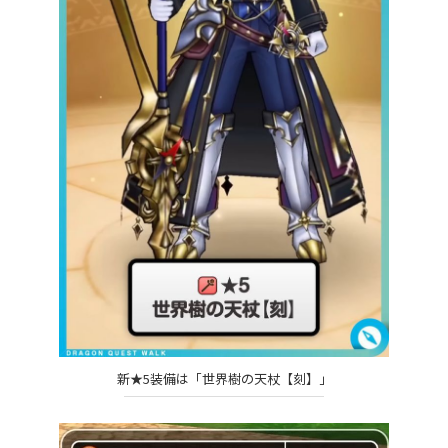
新★5装備は「世界樹の天杖【刻】」