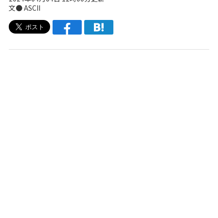
文● ASCII