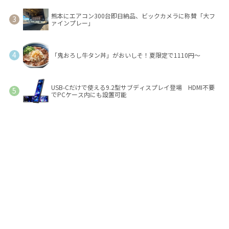
熊本にエアコン300台即日納品、ビックカメラに称賛「大フ
ァインプレー」
「鬼おろし牛タン丼」がおいしそ！夏限定で1110円～
USB-Cだけで使える9.2型サブディスプレイ登場 HDMI不要
でPCケース内にも設置可能