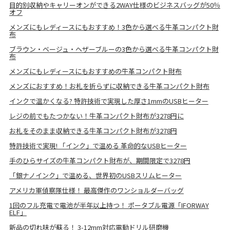
目的別収納やキャリーオンができる2WAY仕様のビジネスバッグが50％
オフ
メンズにもレディースにもおすすめ！3色から選べる牛革コンパクト財
布
ブラウン・ベージュ・ヘザーブルーの3色から選べる牛革コンパクト財
布
メンズにもレディースにもおすすめの牛革コンパクト財布
メンズにおすすめ！お札を折らずに収納できる牛革コンパクト財布
インクで温かくなる? 特許技術で実現した厚さ1mmのUSBヒーター
レジの前でもたつかない！牛革コンパクト財布が3278円に
お札をそのまま収納できる牛革コンパクト財布が3278円
特許技術で実現! 「インク」で温める 革命的なUSBヒーター
手のひらサイズの牛革コンパクト財布が、期間限定で3278円
「銀ナノインク」で温める、世界初のUSBスリムヒーター
アメリカ軍偵察隊仕様！ 最高傑作のワンショルダーバッグ
1回のフル充電で電池が半年以上持つ！ ポータブル電源「IFORWAY
ELF」
新品の切れ味が蘇る！ 3-12mm対応電動ドリル研磨機