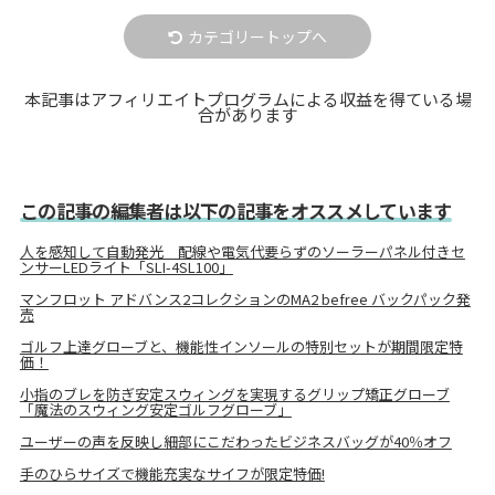
カテゴリートップへ
本記事はアフィリエイトプログラムによる収益を得ている場
合があります
この記事の編集者は以下の記事をオススメしています
人を感知して自動発光 配線や電気代要らずのソーラーパネル付きセ
ンサーLEDライト「SLI-4SL100」
マンフロット アドバンス2コレクションのMA2 befree バックパック発
売
ゴルフ上達グローブと、機能性インソールの特別セットが期間限定特
価！
小指のブレを防ぎ安定スウィングを実現するグリップ矯正グローブ
「魔法のスウィング安定ゴルフグローブ」
ユーザーの声を反映し細部にこだわったビジネスバッグが40％オフ
手のひらサイズで機能充実なサイフが限定特価!