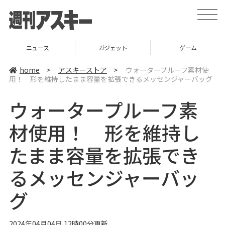
t
o
g
g
l
ニュース
ガジェット
ゲーム
e
n
a
home
>
アスキーストア
>
ウォータープルーフ素材使
v
用！ 形を維持したまま容量を拡張できるメッセンジャーバッグ
i
g
a
ウォータープルーフ素
t
i
o
材使用！ 形を維持し
n
たまま容量を拡張でき
るメッセンジャーバッ
グ
2024年04月04日 12時00分更新