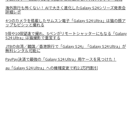
海外旅行も怖くない！ AIで大きく進化したGalaxy S24シリーズ発表会
詳細レポ
4つのカメラを搭載したサムスン電子「Galaxy S24 Ultra」は猫の顔ア
ップもピシッと撮れる
5倍や10倍望遠で撮れ、Sペンがリモートシャッターにもなる「Galaxy
S24 Ultra」は猫撮影で重宝する
JTBの台湾／韓国／香港旅行で「Galaxy S24」「Galaxy S24 Ultra」が
無料レンタル可能に
PayPay決済で最強の「Galaxy S24 Ultra」用ケースを見つけた！
au「Galaxy S24 Ultra」への機種変更で約2.2万円割引