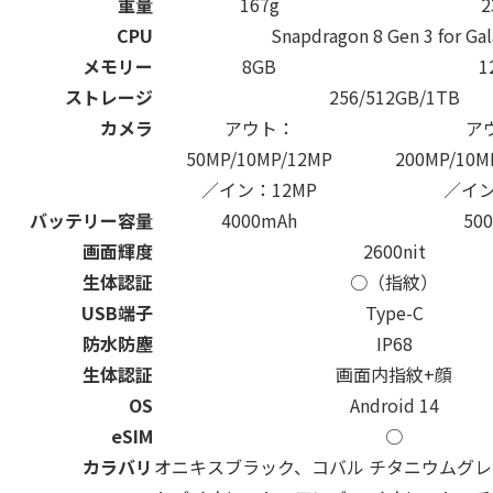
重量
167g
2
CPU
Snapdragon 8 Gen 3 for Gal
メモリー
8GB
1
ストレージ
256/512GB/1TB
カメラ
アウト：
ア
50MP/10MP/12MP
200MP/10M
／イン：12MP
／イン
バッテリー容量
4000mAh
50
画面輝度
2600nit
生体認証
○（指紋）
USB端子
Type-C
防水防塵
IP68
生体認証
画面内指紋+顔
OS
Android 14
eSIM
○
カラバリ
オニキスブラック、コバル
チタニウムグレ