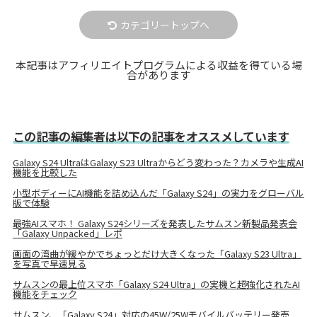
カテゴリートップへ
本記事はアフィリエイトプログラムによる収益を得ている場
合があります
この記事の編集者は以下の記事をオススメしています
Galaxy S24 UltraはGalaxy S23 Ultraからどう変わった？カメラや生成AI
機能を比較した
小型ボディーにAI機能を詰め込んだ「Galaxy S24」の実力をグローバル
版で体験
最強AIスマホ！ Galaxy S24シリーズを発表したサムスン新製品発表会
「Galaxy Unpacked」レポ
画面の湾曲が緩やかでちょっとだけ大きくなった「Galaxy S23 Ultra」
を写真で早速見る
サムスンの最上位スマホ「Galaxy S24 Ultra」の実機と超強化されたAI
機能をチェック
サムスン、「Galaxy S24」対応の45W/25Wモバイルバッテリー発売