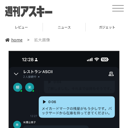
toggle
naviga
レビュー
ニュース
ガジェット
home
>
拡大画像