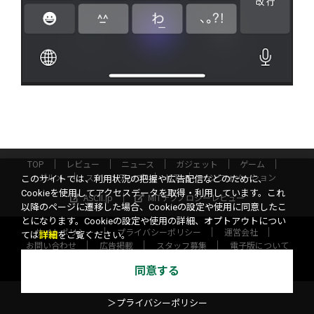
TOP
レビュー
ニュース
ガジェット
ゲーム
グルメ
スタートアップ
ICT
インフォメーション
このサイトでは、利用状況の把握や広告配信などのために、
Cookieを使用してアクセスデータを取得・利用しています。これ
ASCII.jp
MITテクノロジーレビュー
以降のページに遷移した場合、Cookieの設定や使用に同意したこ
とになります。Cookieの設定や使用の詳細、オプトアウトについ
サイトポリシー
プライバシーポリシー
運営会社
ては
詳細
をご覧ください。
お問い合わせ
広告掲載
スタッフ募集
電子版について
©KADOKAWA ASCII Research Laboratories, Inc. 2026
同意する
＞プライバシーポリシー