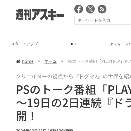
スタートアップ
ICT
アスキース
home
>
ゲーム
>
PSのトーク番組「PLAY! PLAY
クリエイターの視点から『ドグマ2』の世界を紹
PSのトーク番組「PLAY! 
～19日の2日連続『ド
開！
2024年03月18日 16時50分更新