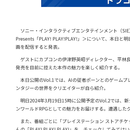
ソニー・インタラクティブエンタテインメント（SIE）は3月1
Presents「PLAY! PLAY!PLAY!」＞について
画を配信すると発表。
ゲストにカプコンの伊津野英昭ディレクター、平林良
発売を目前に控えた本作の魅力を楽しく紹介する。
本日公開のVol.1では、AIの従者ポーンとのゲー
ンタジーの世界をクリエイターが自ら紹介。
明日2024年3月19日15時に公開予定のVol.2で
ンワールドRPGとしての魅力をお届けする。遭遇したグ
また、番組ごとに「プレイステーション ストアチケ
んの「PLAY! PLAY! PLAY!」を、チェックしてみて