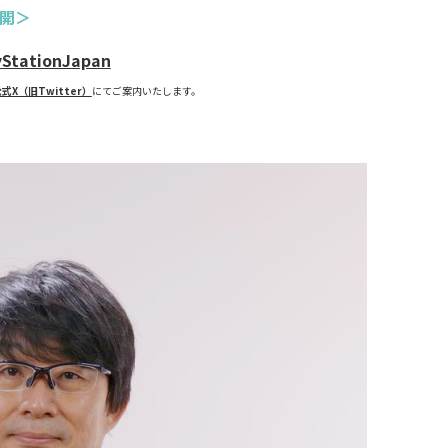
公開＞
yStationJapan
X（旧Twitter）
にてご案内いたします。