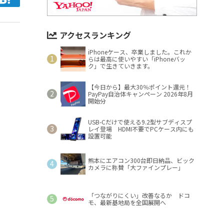
アクセスランキング
iPhoneケース、卒業しました。これか
らは最高に使いやすい「iPhoneバッ
ク」で生きていきます。
【今日から】最大30％ポイント還元！
PayPay自治体キャンペーン 2026年8月
開始分
USB-Cだけで使える9.2型サブディスプ
レイ登場 HDMI不要でPCケース内にも
設置可能
熊本にエアコン300台即日納品、ビック
カメラに称賛「大ファインプレー」
「つながりにくい」改善なるか ドコ
モ、最新基地局を全国展開へ