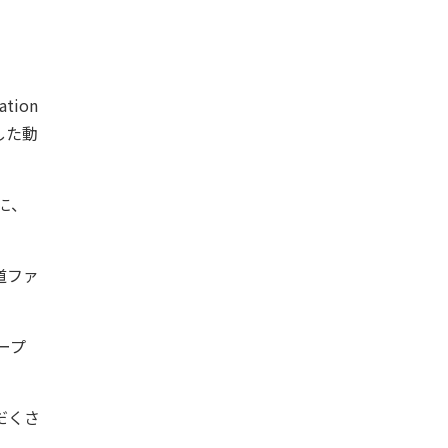
ion
集した動
に、
道ファ
ープ
だくさ