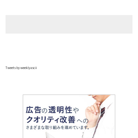
Tweets by weeklyascii