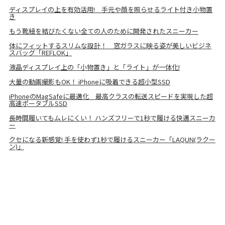
ディスプレイの上を有効活用! 手元や顔を照らせるライト付き小物置
き
もう靴紐を結びたくない全ての人のために開発されたスニーカー
体にフィットするスリムな設計！ 窓ガラスに映る姿が美しいビジネ
スバッグ「REFLOK」
液晶ディスプレイ上の「小物置き」と「ライト」が一体化!
大量の動画撮影もOK！ iPhoneに吸着できる超小型SSD
iPhoneのMagSafeに最適化 最高クラスの転送スピードを実現した超
高速ポータブルSSD
長時間履いてもムレにくい！ ハンズフリーで1秒で履ける快適スニーカ
ー
クセになる新感覚! 手を使わず1秒で履けるスニーカー「LAQUN(ラクー
ン)」