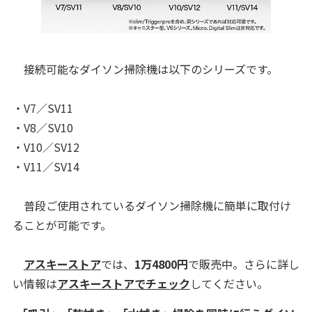
接続可能なダイソン掃除機は以下のシリーズです。
・V7／SV11
・V8／SV10
・V10／SV12
・V11／SV14
普段ご使用されているダイソン掃除機に簡単に取付け
ることが可能です。
アスキーストア
では、
1万4800
円
で販売中。さらに詳し
い情報は
アスキーストアでチェック
してください。