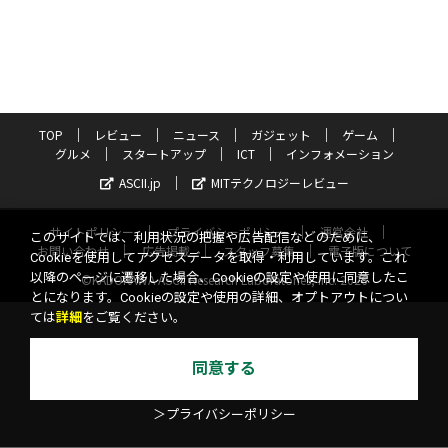
TOP
レビュー
ニュース
ガジェット
ゲーム
グルメ
スタートアップ
ICT
インフォメーション
ASCII.jp
MITテクノロジーレビュー
サイトポリシー
プライバシーポリシー
運営会社
このサイトでは、利用状況の把握や広告配信などのために、
お問い合わせ
広告掲載
スタッフ募集
電子版について
Cookieを使用してアクセスデータを取得・利用しています。これ
以降のページに遷移した場合、Cookieの設定や使用に同意したこ
©KADOKAWA ASCII Research Laboratories, Inc. 2026
とになります。Cookieの設定や使用の詳細、オプトアウトについ
ては
詳細
をご覧ください。
同意する
＞プライバシーポリシー