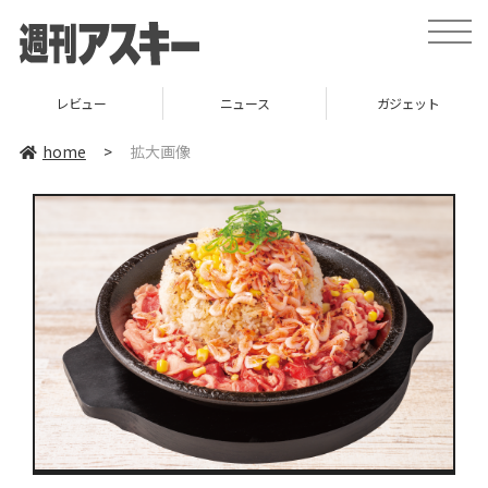
toggle
naviga
レビュー
ニュース
ガジェット
home
>
拡大画像