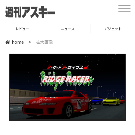
toggle
naviga
レビュー
ニュース
ガジェット
home
>
拡大画像