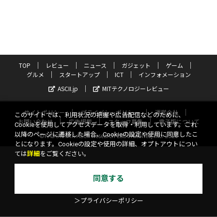
TOP
レビュー
ニュース
ガジェット
ゲーム
グルメ
スタートアップ
ICT
インフォメーション
ASCII.jp
MITテクノロジーレビュー
サイトポリシー
プライバシーポリシー
運営会社
このサイトでは、利用状況の把握や広告配信などのために、
お問い合わせ
広告掲載
スタッフ募集
電子版について
Cookieを使用してアクセスデータを取得・利用しています。これ
以降のページに遷移した場合、Cookieの設定や使用に同意したこ
©KADOKAWA ASCII Research Laboratories, Inc. 2026
とになります。Cookieの設定や使用の詳細、オプトアウトについ
ては
詳細
をご覧ください。
同意する
＞プライバシーポリシー