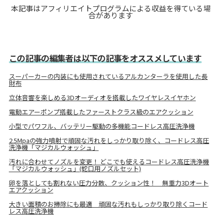
本記事はアフィリエイトプログラムによる収益を得ている場
合があります
この記事の編集者は以下の記事をオススメしています
スーパーカーの内装にも使用されているアルカンターラを使用した長
財布
立体音響を楽しめる3Dオーディオを搭載したワイヤレスイヤホン
電動エアーポンプ搭載したファーストクラス級のエアクッション
小型でパワフル、バッテリー駆動の多機能コードレス高圧洗浄機
2.5Mpaの強力噴射で頑固な汚れをしっかり取り除く、コードレス高圧
洗浄機「マジカルウォッシュ」
汚れに合わせてノズルを変更！ どこでも使えるコードレス高圧洗浄機
「マジカルウォッシュ」(蛇口用ノズルセット)
卵を落としても割れない圧力分散、クッション性！ 無重力3Dオート
エアクッション
大きい面積のお掃除にも最適 頑固な汚れもしっかり取り除くコード
レス高圧洗浄機