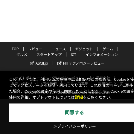
TOP
レビュー
ニュース
ガジェット
ゲーム
グルメ
スタートアップ
ICT
インフォメーション
ASCII.jp
MITテクノロジーレビュー
サイトポリシー
プライバシーポリシー
運営会社
このサイトでは、利用状況の把握や広告配信などのために、Cookieを
お問い合わせ
広告掲載
スタッフ募集
電子版について
してアクセスデータを取得・利用しています。これ以降のページに遷移
た場合、Cookieの設定や使用に同意したことになります。Cookieの設
©KADOKAWA ASCII Research Laboratories, Inc. 2026
使用の詳細、オプトアウトについては
詳細
をご覧ください。
同意する
＞プライバシーポリシー