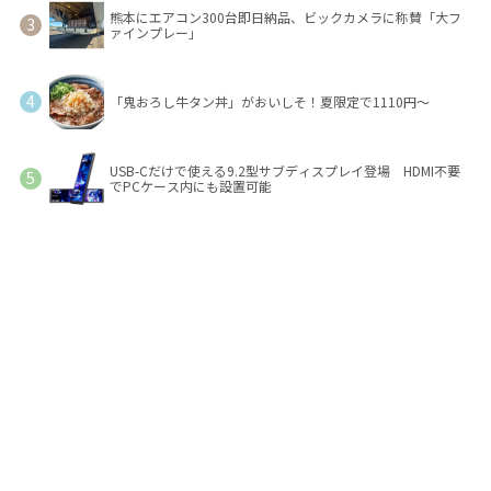
熊本にエアコン300台即日納品、ビックカメラに称賛「大フ
ァインプレー」
「鬼おろし牛タン丼」がおいしそ！夏限定で1110円～
USB-Cだけで使える9.2型サブディスプレイ登場 HDMI不要
でPCケース内にも設置可能