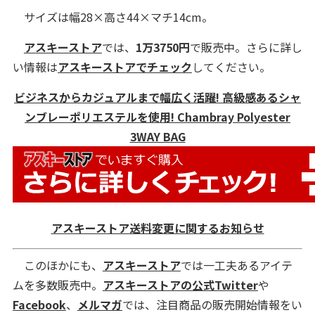
サイズは幅28×高さ44×マチ14cm。
アスキーストア
では、
1万3750
円
で販売中。さらに詳し
い情報は
アスキーストアでチェック
してください。
ビジネスからカジュアルまで幅広く活躍! 高級感あるシャ
ンブレーポリエステルを使用! Chambray Polyester
3WAY BAG
アスキーストア送料変更に関するお知らせ
このほかにも、
アスキーストア
では一工夫あるアイテ
ムを多数販売中。
アスキーストアの公式Twitter
や
Facebook
、
メルマガ
では、注目商品の販売開始情報をい