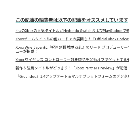
この記事の編集者は以下の記事をオススメしています
4つのXboxの人気タイトルがNintendo SwitchおよびPlayStatio
Xboxゲームタイトルの他ハードでの展開も！「Official Xbox Pod
Xbox Wire Japanに『呪術廻戦 戦華双乱』のリード プロデュー
ューが掲載！
Xbox ワイヤレス コントローラー対象製品を20％オフでゲットする
新作＆注目タイトルがどっさり！「Xbox Partner Preview」が配信
『Grounded』1.4アップデート＆マルチプラットフォームのデジ