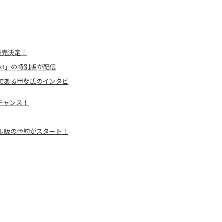
nで発売決定！
cast」の特別版が配信
サーである甲斐氏のインタビ
チャンス！
タル版の予約がスタート！