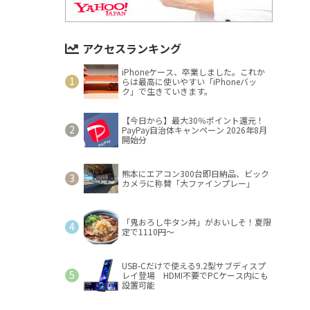
アクセスランキング
iPhoneケース、卒業しました。これか
らは最高に使いやすい「iPhoneバッ
ク」で生きていきます。
【今日から】最大30％ポイント還元！
PayPay自治体キャンペーン 2026年8月
開始分
熊本にエアコン300台即日納品、ビック
カメラに称賛「大ファインプレー」
「鬼おろし牛タン丼」がおいしそ！夏限
定で1110円～
USB-Cだけで使える9.2型サブディスプ
レイ登場 HDMI不要でPCケース内にも
設置可能