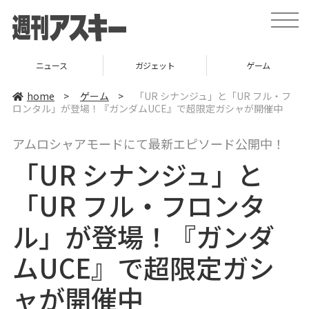
t
o
g
g
l
ニュース
ガジェット
ゲーム
e
n
a
home
>
ゲーム
>
「UR シナンジュ」と「UR フル・フ
v
ロンタル」が登場！『ガンダムUCE』で超限定ガシャが開催中
i
g
a
アムロシャアモードにて最新エピソード公開中！
t
i
「UR シナンジュ」と
o
n
「UR フル・フロンタ
ル」が登場！『ガンダ
ムUCE』で超限定ガシ
ャが開催中