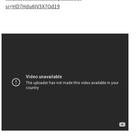
si=HD7Hdu6IV3X7Od19