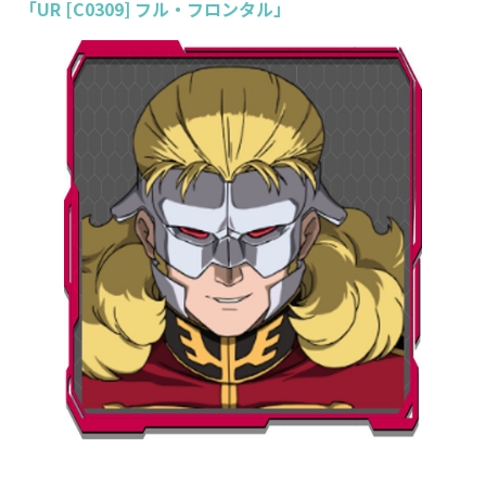
「UR [C0309] フル・フロンタル」