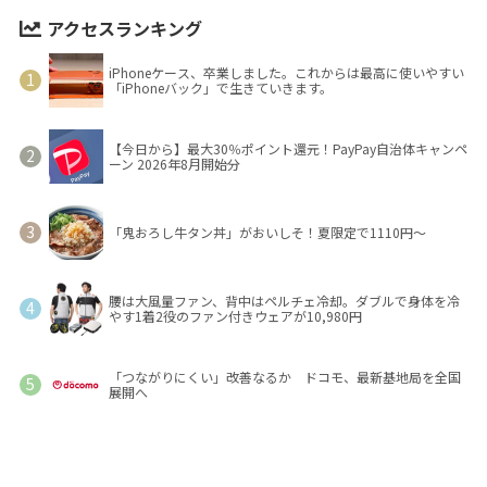
アクセスランキング
iPhoneケース、卒業しました。これからは最高に使いやすい
「iPhoneバック」で生きていきます。
【今日から】最大30％ポイント還元！PayPay自治体キャンペ
ーン 2026年8月開始分
「鬼おろし牛タン丼」がおいしそ！夏限定で1110円～
腰は大風量ファン、背中はペルチェ冷却。ダブルで身体を冷
やす1着2役のファン付きウェアが10,980円
「つながりにくい」改善なるか ドコモ、最新基地局を全国
展開へ