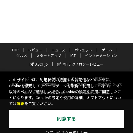
TOP
レビュー
ニュース
ガジェット
ゲーム
グルメ
スタートアップ
ICT
インフォメーション
ASCII.jp
MITテクノロジーレビュー
サイトポリシー
プライバシーポリシー
運営会社
このサイトでは、利用状況の把握や広告配信などのために、
お問い合わせ
広告掲載
スタッフ募集
電子版について
Cookieを使用してアクセスデータを取得・利用しています。これ
以降のページに遷移した場合、Cookieの設定や使用に同意したこ
©KADOKAWA ASCII Research Laboratories, Inc. 2026
とになります。Cookieの設定や使用の詳細、オプトアウトについ
ては
詳細
をご覧ください。
同意する
＞プライバシーポリシー