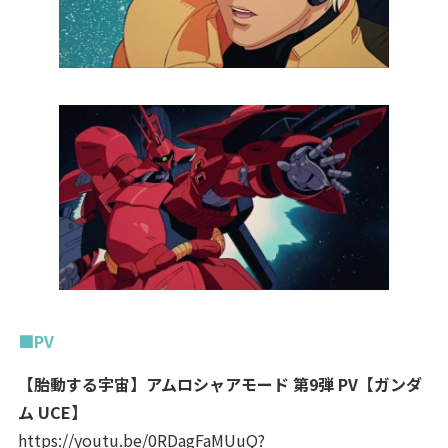
■PV
【胎動する宇宙】アムロシャアモード 第9弾 PV【ガンダ
ム UCE】
https://youtu.be/0RDagFaMUuQ?