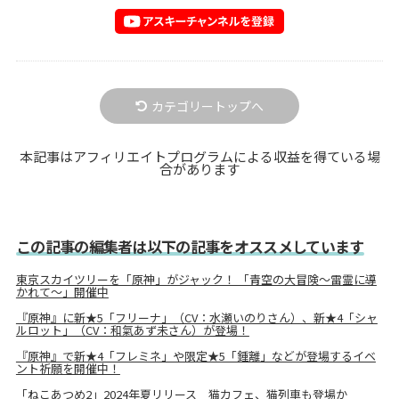
カテゴリートップへ
本記事はアフィリエイトプログラムによる収益を得ている場
合があります
この記事の編集者は以下の記事をオススメしています
東京スカイツリーを「原神」がジャック！ 「⻘空の⼤冒険〜雷霊に導
かれて〜」開催中
『原神』に新★5「フリーナ」（CV：水瀬いのりさん）、新★4「シャ
ルロット」（CV：和氣あず未さん）が登場！
『原神』で新★4「フレミネ」や限定★5「鍾離」などが登場するイベ
ント祈願を開催中！
「ねこあつめ2」2024年夏リリース 猫カフェ、猫列車も登場か