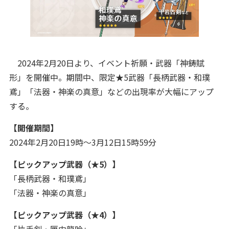
2024年2月20日より、イベント祈願・武器「神鋳賦
形」を開催中。期間中、限定★5武器「長柄武器・和璞
鳶」「法器・神楽の真意」などの出現率が大幅にアップ
する。
【開催期間】
2024年2月20日19時～3月12日15時59分
【ピックアップ武器（★5）】
「長柄武器・和璞鳶」
「法器・神楽の真意」
【ピックアップ武器（★4）】
「片手剣・匣中龍吟」