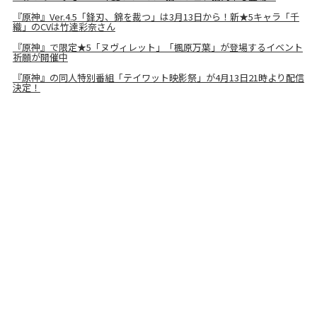
『原神』Ver.4.5「鋒刃、錦を裁つ」は3月13日から！新★5キャラ「千
織」のCVは竹達彩奈さん
『原神』で限定★5「ヌヴィレット」「楓原万葉」が登場するイベント
祈願が開催中
『原神』の同人特別番組「テイワット映影祭」が4月13日21時より配信
決定！