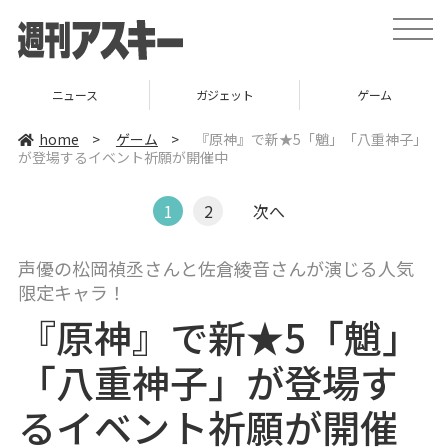
t
o
g
g
l
ガジェット
ゲーム
グルメ
e
n
a
home
>
ゲーム
>
『原神』で新★5「魈」「八重神子」
v
が登場するイベント祈願が開催中
i
g
a
t
1
2
次へ
i
o
n
声優の松岡禎丞さんと佐倉綾音さんが演じる人気
限定キャラ！
『原神』で新★5「魈」
「八重神子」が登場す
るイベント祈願が開催