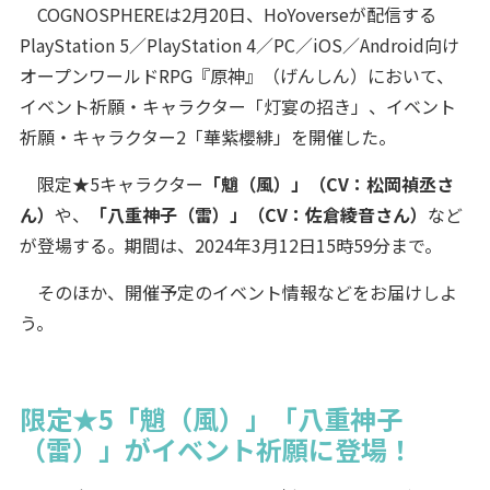
COGNOSPHEREは2月20日、HoYoverseが配信する
PlayStation 5／PlayStation 4／PC／iOS／Android向け
オープンワールドRPG『原神』（げんしん）において、
イベント祈願・キャラクター「灯宴の招き」、イベント
祈願・キャラクター2「華紫櫻緋」を開催した。
限定★5キャラクター
「魈（風）」（CV：松岡禎丞さ
ん）
や、
「八重神子（雷）」（CV：佐倉綾音さん）
など
が登場する。期間は、2024年3月12日15時59分まで。
そのほか、開催予定のイベント情報などをお届けしよ
う。
限定★5「魈（風）」「八重神子
（雷）」がイベント祈願に登場！