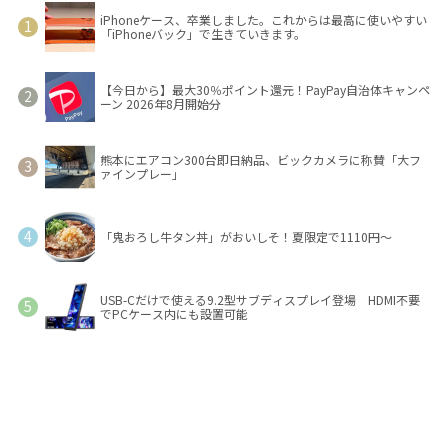
iPhoneケース、卒業しました。これからは最高に使いやすい
「iPhoneバック」で生きていきます。
【今日から】最大30％ポイント還元！PayPay自治体キャンペ
ーン 2026年8月開始分
熊本にエアコン300台即日納品、ビックカメラに称賛「大フ
ァインプレー」
「鬼おろし牛タン丼」がおいしそ！夏限定で1110円～
USB-Cだけで使える9.2型サブディスプレイ登場 HDMI不要
でPCケース内にも設置可能