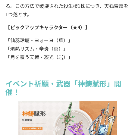
る。この方法で破壊された殺生櫻1株につき、天狐雷霆を
1つ落とす。
【ピックアップキャラクター（★4）】
「仙蕊玲瓏・ヨォーヨ（草）」
「爆熱リズム・辛炎（炎）」
「月を覆う天権・凝光（岩）」
イベント祈願・武器「神鋳賦形」開
催！