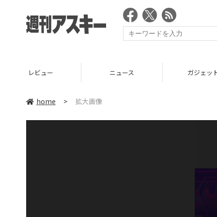
レビュー
ニュース
ガジェッ
home
>
拡大画像