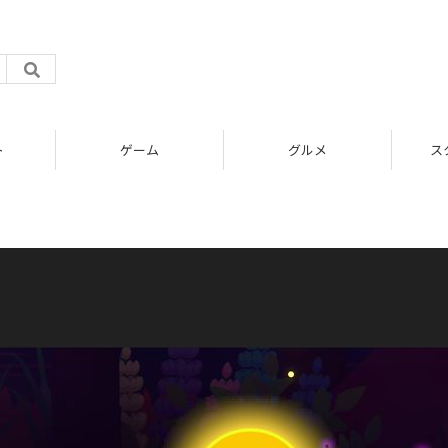
ト
ゲーム
グルメ
ス