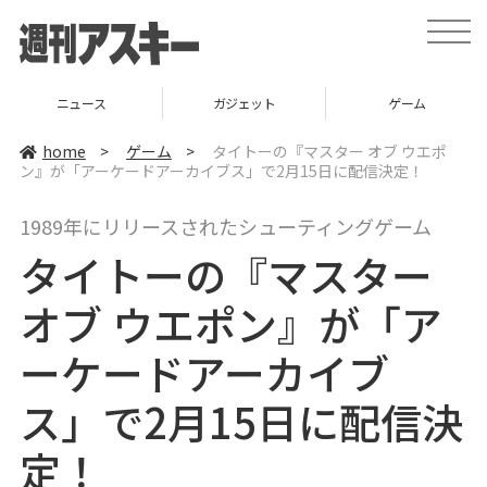
t
o
g
g
l
ニュース
ガジェット
ゲーム
e
n
a
home
>
ゲーム
>
タイトーの『マスター オブ ウエポ
v
ン』が「アーケードアーカイブス」で2月15日に配信決定！
i
g
a
1989年にリリースされたシューティングゲーム
t
i
タイトーの『マスター
o
n
オブ ウエポン』が「ア
ーケードアーカイブ
ス」で2月15日に配信決
定！