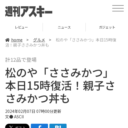
t
o
g
g
l
ニュース
ガジェット
ゲーム
e
n
a
home
>
グルメ
>
松のや「ささみかつ」本日15時復
v
活！親子ささみかつ丼も
i
g
a
計12品で登場
t
i
松のや「ささみかつ」
o
n
本日15時復活！親子さ
さみかつ丼も
2024年02月07日 07時00分更新
文● ASCII