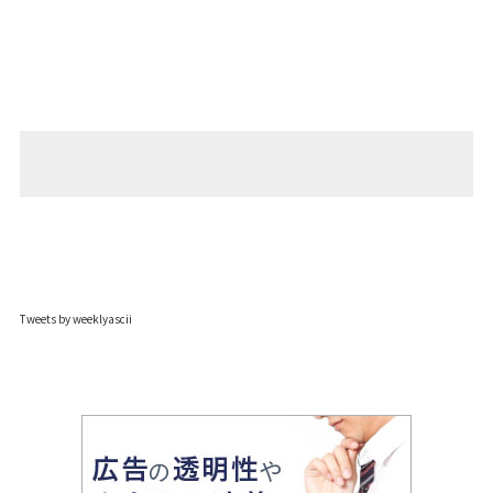
Tweets by weeklyascii