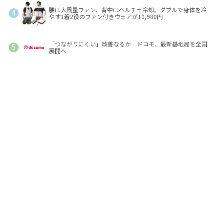
腰は大風量ファン、背中はペルチェ冷却。ダブルで身体を冷
やす1着2役のファン付きウェアが10,980円
「つながりにくい」改善なるか ドコモ、最新基地局を全国
展開へ