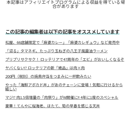
本記事はアフィリエイトプログラムによる収益を得ている場
合があります
この記事の編集者は以下の記事をオススメしています
松屋、66店舗限定で「麻婆カレー」「麻婆カレギュウ」など発売中
「沼る」タマネギ。たっぷり玉ねぎの八王子風醤油ラーメン
プリプリサクサク！ ロッテリアで47周年の「エビ」がおいしくなるぞ
ヤバくない!? ロッテリアの新「絶品」は肉×肉
200円（税別）の焼鳥弁当をつまみに一杯飲みたい
やった「海鮮アボカド丼」があのチェーンに登場！気軽に行けるから
嬉しい
マジ!? 肉1.5倍増量の「肉祭り」がW開催に!! 4年に1度のスペシャル
豪華！てんやに桜海老、ほたて、筍の早春を感じる天丼