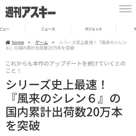
t
o
g
g
l
ニュース
ガジェット
ゲーム
e
n
a
home
>
ゲーム
>
シリーズ史上最速！『風来のシレン
v
６』の国内累計出荷数20万本を突破
i
g
a
これからも本作のアップデートを続けていくとの
t
i
こと！
o
n
シリーズ史上最速！
『風来のシレン６』の
国内累計出荷数20万本
を突破