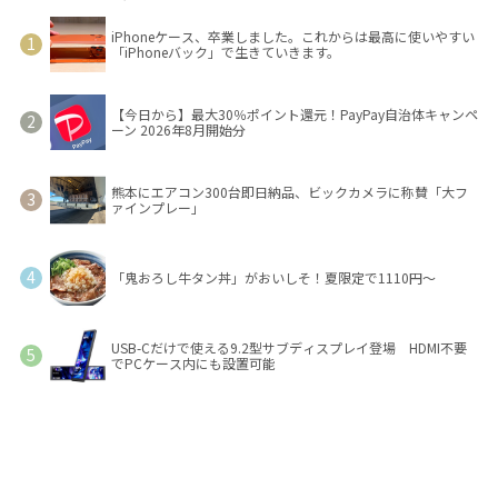
iPhoneケース、卒業しました。これからは最高に使いやすい
「iPhoneバック」で生きていきます。
【今日から】最大30％ポイント還元！PayPay自治体キャンペ
ーン 2026年8月開始分
熊本にエアコン300台即日納品、ビックカメラに称賛「大フ
ァインプレー」
「鬼おろし牛タン丼」がおいしそ！夏限定で1110円～
USB-Cだけで使える9.2型サブディスプレイ登場 HDMI不要
でPCケース内にも設置可能