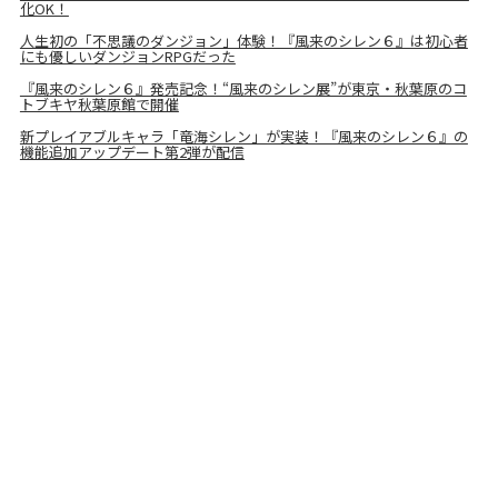
化OK！
人生初の「不思議のダンジョン」体験！『風来のシレン６』は初心者
にも優しいダンジョンRPGだった
『風来のシレン６』発売記念！“風来のシレン展”が東京・秋葉原のコ
トブキヤ秋葉原館で開催
新プレイアブルキャラ「竜海シレン」が実装！『風来のシレン６』の
機能追加アップデート第2弾が配信