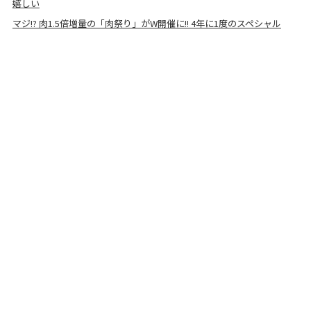
嬉しい
マジ!? 肉1.5倍増量の「肉祭り」がW開催に!! 4年に1度のスペシャル