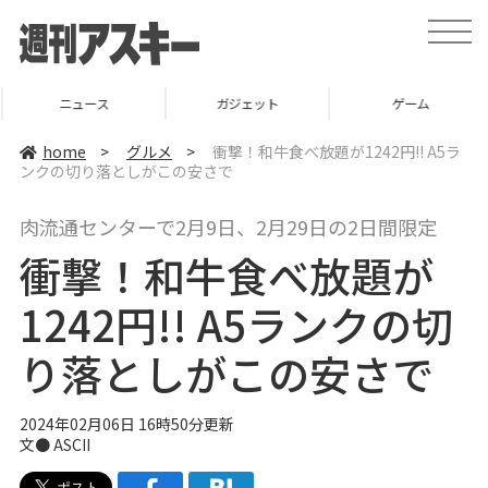
t
o
g
g
l
ニュース
ガジェット
ゲーム
e
n
a
home
>
グルメ
>
衝撃！和牛食べ放題が1242円!! A5ラ
v
ンクの切り落としがこの安さで
i
g
a
肉流通センターで2月9日、2月29日の2日間限定
t
i
衝撃！和牛食べ放題が
o
n
1242円!! A5ランクの切
り落としがこの安さで
2024年02月06日 16時50分更新
文● ASCII