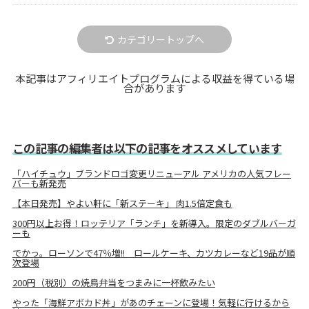
カテゴリートップへ
本記事はアフィリエイトプログラムによる収益を得ている場
合があります
この記事の編集者は以下の記事をオススメしています
「ハイチュウ」ブランドロゴ変更リニューアル アメリカの人気フレー
バーも新発売
【本日発売】やよい軒に「新ステーキ」 肉1.5倍定食も
300円以上お得！ロッテリア「ランチ」を新導入。限定のダブルバーガ
ーも
でかっ。ローソンで47％増!! ロールケーキ、カツカレーなど19品が順
次登場
200円（税別）の焼鳥弁当をつまみに一杯飲みたい
やった「海鮮アボカド丼」があのチェーンに登場！気軽に行けるから