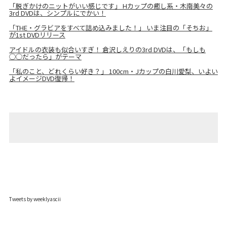
「脱ぎかけのニットがいい感じです」 Hカップの癒し系・木南美々の
3rd DVDは、シンプルにでかい！
「THE・グラビアをすべて詰め込みました！」 いま注目の「そちお」
が1st DVDリリース
アイドルの衣装も似合いすぎ！ 倉沢しえりの3rd DVDは、「もしも
◯◯だったら」がテーマ
「私のこと、どれくらい好き？」 100cm・Jカップの白川愛梨、いよい
よイメージDVD復帰！
Tweets by weeklyascii