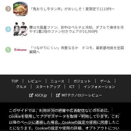
「鬼おろし牛タン丼」がおいしそ！夏限定で1110円～
腰は大風量ファン、背中はペルチェ冷却。ダブルで身体を冷
やす1着2役のファン付きウェアが10,980円
「つながりにくい」改善なるか ドコモ、最新基地局を全国
展開へ
TOP
レビュー
ニュース
ガジェット
ゲーム
グルメ
スタートアップ
ICT
インフォメーション
ASCII.jp
MITテクノロジーレビュー
サイトポリシー
プライバシーポリシー
運営会社
このサイトでは、利用状況の把握や広告配信などのために、
お問い合わせ
広告掲載
スタッフ募集
電子版について
Cookieを使用してアクセスデータを取得・利用しています。これ
以降のページに遷移した場合、Cookieの設定や使用に同意したこ
©KADOKAWA ASCII Research Laboratories, Inc. 2026
とになります。Cookieの設定や使用の詳細、オプトアウトについ