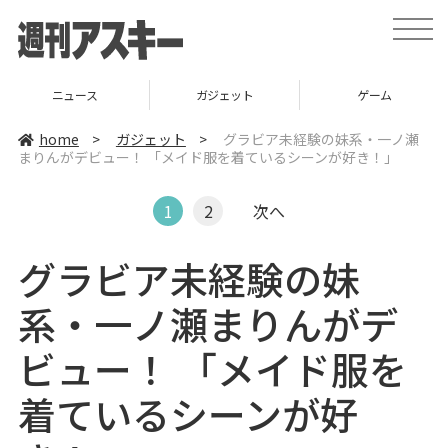
t
o
g
g
l
ニュース
ガジェット
ゲーム
e
n
a
home
>
ガジェット
>
グラビア未経験の妹系・一ノ瀬
v
まりんがデビュー！ 「メイド服を着ているシーンが好き！」
i
g
a
t
1
2
次へ
i
o
n
グラビア未経験の妹
系・一ノ瀬まりんがデ
ビュー！ 「メイド服を
着ているシーンが好