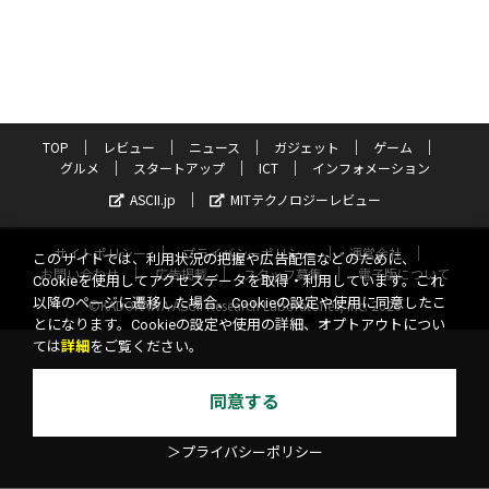
TOP
レビュー
ニュース
ガジェット
ゲーム
グルメ
スタートアップ
ICT
インフォメーション
ASCII.jp
MITテクノロジーレビュー
サイトポリシー
プライバシーポリシー
運営会社
このサイトでは、利用状況の把握や広告配信などのために、
お問い合わせ
広告掲載
スタッフ募集
電子版について
Cookieを使用してアクセスデータを取得・利用しています。これ
以降のページに遷移した場合、Cookieの設定や使用に同意したこ
©KADOKAWA ASCII Research Laboratories, Inc. 2026
とになります。Cookieの設定や使用の詳細、オプトアウトについ
ては
詳細
をご覧ください。
同意する
＞プライバシーポリシー