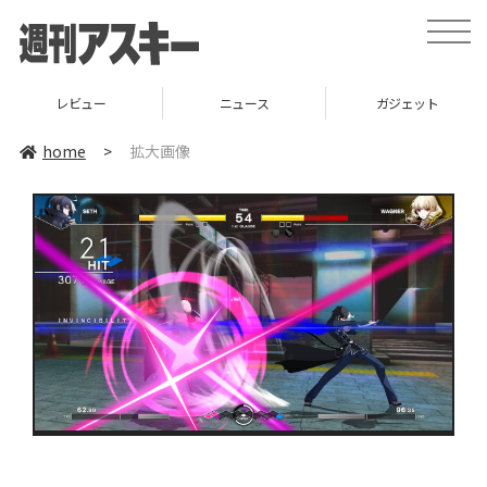
toggle
naviga
レビュー
ニュース
ガジェット
home
>
拡大画像