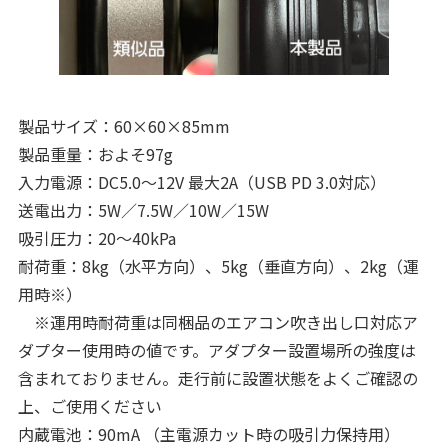
製品サイズ：60×60×85mm
製品重量：およそ97g
入力電源：DC5.0～12V 最大2A（USB PD 3.0対応）
送電出力：5W／7.5W／10W／15W
吸引圧力：20～40kPa
耐荷重：8kg（水平方向）、5kg（垂直方向）、2kg（運
用時※）
※運用時耐荷重は同梱品のエアコン吹き出し口対応ア
ダプター使用時の値です。アダプター設置場所の強度は
含まれておりません。走行前に設置状態をよくご確認の
上、ご使用ください
内蔵電池：90mA （主電源カット時の吸引力保持用）