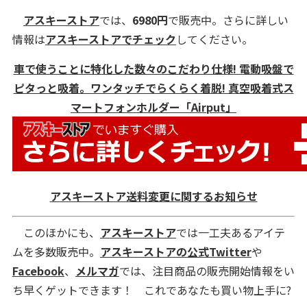
アスキーストア
では、
6980円
で販売中。さらに詳しい
情報は
アスキーストアでチェック
してください。
車で使うことに特化した数々のこだわり仕様! 電動吸盤で
ピタっと吸着。ワンタッチでらくらく着脱! 真空吸着式ス
マートフォンホルダー「Airput」
アスキーストア送料変更に関するお知らせ
このほかにも、
アスキーストア
では一工夫あるアイテ
ムを多数販売中。
アスキーストアの公式Twitter
や
Facebook
、
メルマガ
では、注目商品の販売開始情報をい
ち早くゲットできます！ これであなたも買い物上手に?