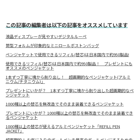
この記事の編集者は以下の記事をオススメしています
液晶ディスプレーが見やすいデジタルルーペ
筒型フォルムが印象的なミニロールボストンバッグ
ペンジャケットで使⽤できるリフィル(替芯)は⽇本国内で約950製品!
使⽤できるリフィル(替芯)は⽇本国内で約950製品！ プレゼントにも
オススメのペンジャケット
1本ずつ丁寧に塊から削り出し！ 超画期的なペンジャケット(アルミ
ニウム/チタニウム)」
プレゼントにいかが？ 1本ずつ丁寧に塊から削り出した超画期的なペ
ンジャケット
1000種以上の替芯を無改造でそのまま装着できるペンジャケット
プレゼントにいかが？ 1000種以上の替芯を無改造でそのまま装着でき
るペンジャケット
1000種以上の替芯が使えるアルミペンジャケット「REFILL PEN
JACKET」
超画期的！ お気に⼊りのボールペンを最⾼のボールペンにするための