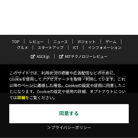
TOP
レビュー
ニュース
ガジェット
ゲーム
グルメ
スタートアップ
ICT
インフォメーション
ASCII.jp
MITテクノロジーレビュー
サイトポリシー
プライバシーポリシー
運営会社
このサイトでは、利用状況の把握や広告配信などのために、
お問い合わせ
広告掲載
スタッフ募集
電子版について
Cookieを使用してアクセスデータを取得・利用しています。これ
以降のページに遷移した場合、Cookieの設定や使用に同意したこ
©KADOKAWA ASCII Research Laboratories, Inc. 2026
とになります。Cookieの設定や使用の詳細、オプトアウトについ
ては
詳細
をご覧ください。
同意する
＞プライバシーポリシー