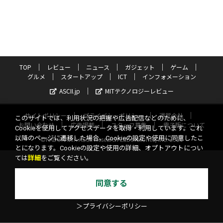
TOP
レビュー
ニュース
ガジェット
ゲーム
グルメ
スタートアップ
ICT
インフォメーション
ASCII.jp
MITテクノロジーレビュー
サイトポリシー
プライバシーポリシー
運営会社
このサイトでは、利用状況の把握や広告配信などのために、
お問い合わせ
広告掲載
スタッフ募集
電子版について
Cookieを使用してアクセスデータを取得・利用しています。これ
以降のページに遷移した場合、Cookieの設定や使用に同意したこ
©KADOKAWA ASCII Research Laboratories, Inc. 2026
とになります。Cookieの設定や使用の詳細、オプトアウトについ
ては
詳細
をご覧ください。
同意する
＞プライバシーポリシー