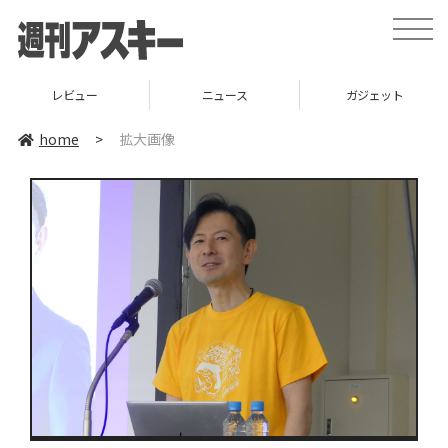
toggle
naviga
レビュー
ニュース
ガジェット
home
>
拡大画像