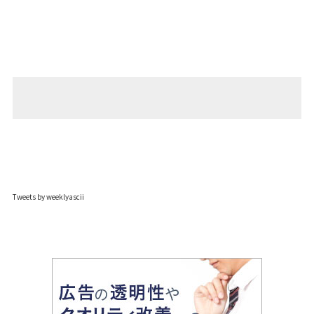
Tweets by weeklyascii