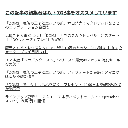
この記事の編集者は以下の記事をオススメしています
『DQM3 魔族の王子とエルフの旅』本日発売！マクドナルドなどと
のコラボレーション企画も
息抜きも大事だよね！『DQM3』世界のスカウトレベル上げスタート
【『DQウォーク』プレイ日記#70】
魔王オムド・レクスにソロで挑戦！10万歩ミッションも到来【『DQウ
ォーク』プレイ日記#71】
スマホ版「ドラゴンクエスト」シリーズが最大40％オフの特別セール
を実施！
『DQM3 魔族の王子とエルフの旅』アップデートが実施！タマゴや
ほこら移動が改善
『DQM3』で「特上しもふりにく」プレゼント！100万本突破記念DLC
が配信中
ラインアップ更新！「スクエニ アルティメットセール ～September
2024～」の第2弾が開催