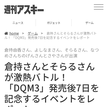
t
o
g
g
l
ニュース
ガジェット
ゲーム
e
n
a
home
>
ゲーム
>
倉持さんとそらるさんが激熱バト
v
ル！ 「DQM3」発売後7日を記念するイベントをレポート
i
g
a
倉持由香さん、よしなまさん、そらるさん、なつ
t
i
めさんちのげんさんとさやさんが出演
o
n
倉持さんとそらるさん
が激熱バトル！
「DQM3」発売後7日を
記念するイベントをレ