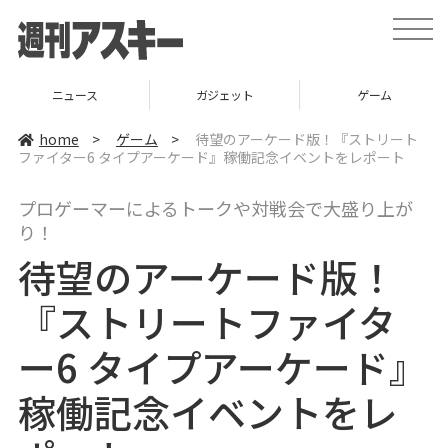
t
o
g
g
l
ニュース
ガジェット
ゲーム
e
n
a
home
>
ゲーム
>
待望のアーケード版！『ストリート
v
ファイター6 タイプアーケード』稼働記念イベントをレポート
i
g
a
プロゲーマーによるトークや対戦会で大盛り上が
t
i
り！
o
n
待望のアーケード版！
『ストリートファイタ
ー6 タイプアーケード』
稼働記念イベントをレ