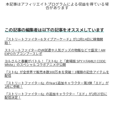
本記事はアフィリエイトプログラムによる収益を得ている場
合があります
この記事の編集者は以下の記事をオススメしています
『ストリートファイター6 タイプアーケード』が12月14日に稼働開
始！
ストリートファイターのVR試遊や人気グッズの物販などで盛況！AM
EXPOカプコンブースレポ
ヨルさんと春麗がバトル！『スト6』と「劇場版 SPY×FAMILY CODE:
White」のスペシャルコラボアニメが公開
『スト6』が全世界で販売本数300万本を突破！3種類の記念アイテムを
配信
『ストリートファイター6』のYear1追加キャラクター第3弾「エド」が
2月に参戦！
『ストリートファイター6』の追加キャラクター「エド」が2月27日に
配信決定！