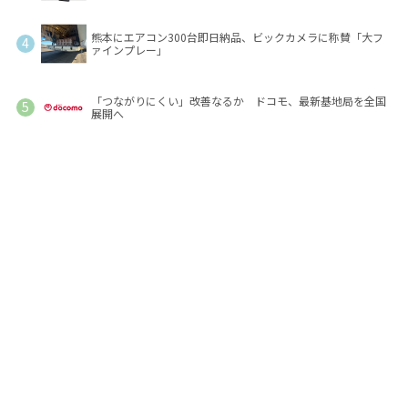
熊本にエアコン300台即日納品、ビックカメラに称賛「大フ
ァインプレー」
「つながりにくい」改善なるか ドコモ、最新基地局を全国
展開へ