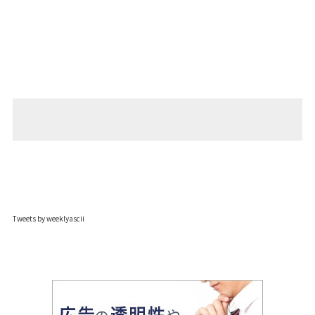
Tweets by weeklyascii