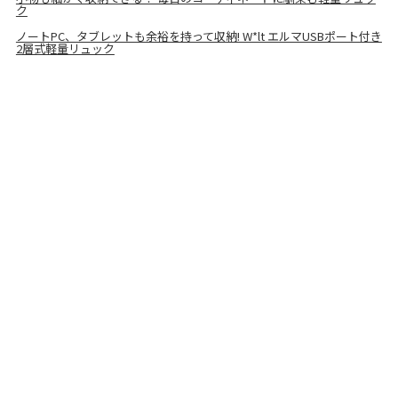
ク
ノートPC、タブレットも余裕を持って収納! W*lt エルマUSBポート付き
2層式軽量リュック