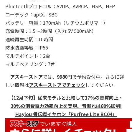
Bluetoothプロトコル：A2DP、AVRCP、HSP、HFP
コーデック：aptX、SBC
バッテリー容量：170mAh（リチウムポリマー）
充電時間：1.5～2時間（入力:5V 500mAh）
連続再生時間：10時間
防水防塵等級：IP55
マルチポイント：2台
マルチペアリング：7台
アスキーストア
では、
9980円
で予約受付中。さらに詳
しい情報は
アスキーストアでチェック
してください。
【12月下旬】従来モデルと比較して17%の音質向上・
30%の消費電力効率向上を実現。音漏れは80%抑制!
Haylou 骨伝導イヤホン「Purfree Lite BC04」