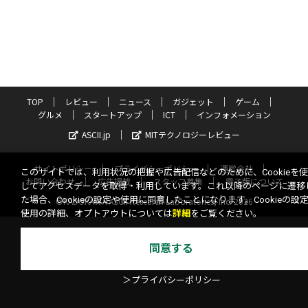
TOP
レビュー
ニュース
ガジェット
ゲーム
グルメ
スタートアップ
ICT
インフォメーション
ASCII.jp
MITテクノロジーレビュー
サイトポリシー
プライバシーポリシー
運営会社
このサイトでは、利用状況の把握や広告配信などのために、Cookieを
お問い合わせ
広告掲載
スタッフ募集
電子版について
してアクセスデータを取得・利用しています。これ以降のページに遷移
た場合、Cookieの設定や使用に同意したことになります。Cookieの設
©KADOKAWA ASCII Research Laboratories, Inc. 2026
使用の詳細、オプトアウトについては
詳細
をご覧ください。
同意する
＞プライバシーポリシー