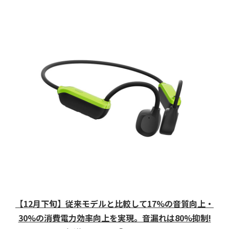
【12月下旬】従来モデルと比較して17%の音質向上・
30%の消費電力効率向上を実現。音漏れは80%抑制!