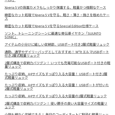
Xperia 5 Vの背面カメラもしっかり保護する、軽量かつ強靭なケース
緻密なカット処理でXperia 5 Vを守る、軽さ・薄さ・強さを極めたケー
ス
緻密なカット処理でXperia 5 Vを守るSpecial Edition仕様ケース
ソント、トレーニングシーンに最適な骨伝導イヤホン「SUUNTO
SONIC」
アイテムの小分けに嬉しい収納部、USBポート付き2層式軽量リュック
通勤、通学やデイリーバッグとしておすすめ！ W*lt エルマUSBポート
付き2層式軽量リュック
2層式構造で収納力バツグン！ いつでも充電可能なUSBポート付きの軽
量リュック
たっぷり収納、A4サイズもすっぽり入る大容量！ USBポート付き2層
式軽量リュック
たっぷり収納、A4サイズもすっぽり入る大容量！ USBポートが付いた
2層式軽量リュック
たっぷり収納、A4サイズもすっぽり入る大容量の2層式軽量リュック
2層式構造で収納力バツグン！ 使い勝手の良い大容量サイズの軽量リ
ュック
小物も細かく収納できる！ 毎日のコーディネートに馴染む軽量リュッ