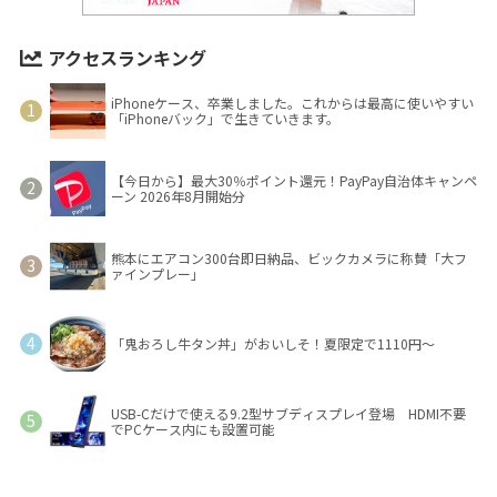
アクセスランキング
iPhoneケース、卒業しました。これからは最高に使いやすい
「iPhoneバック」で生きていきます。
【今日から】最大30％ポイント還元！PayPay自治体キャンペ
ーン 2026年8月開始分
熊本にエアコン300台即日納品、ビックカメラに称賛「大フ
ァインプレー」
「鬼おろし牛タン丼」がおいしそ！夏限定で1110円～
USB-Cだけで使える9.2型サブディスプレイ登場 HDMI不要
でPCケース内にも設置可能