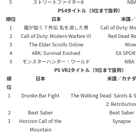
5
ストリートファイター6
NBA
PS4タイトル（5位まで抜粋）
順位
日本
米国／
1
龍が如く７外伝 名を消した男
Call of Duty: Mo
2
Call of Duty: Modern Warfare III
Red Dead R
3
The Elder Scrolls Online
Mine
4
ARK: Survival Evolved
EA SPOR
5
モンスターハンター：ワールド
NBA 
PS VR2タイトル（5位まで抜粋）
順
日本
米国／カナ
位
1
Drunkn Bar Fight
The Walking Dead: Saints & S
2: Retributio
2
Beat Saber
Beat Saber
3
Horizon Call of the
Synapse
Mountain