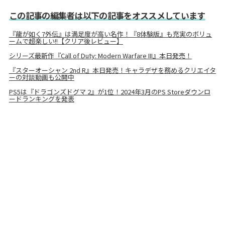
この記事の編集者は以下の記事をオススメしています
『龍が如く7外伝』は満足度が高い名作！『8体験版』も充実のボリュ
ームで超楽しい!!【クリア後レビュー】
シリーズ最新作『Call of Duty: Modern Warfare III』本日発売！
『スターオーシャン 2nd R』本日発売！キャラデザを務めるクリエイタ
ーの対談動画も公開中
PS5は『ドラゴンズドグマ 2』が1位！2024年3月のPS Storeダウンロ
ードランキングを発表