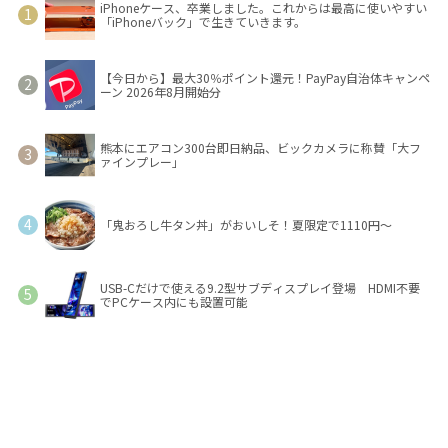
iPhoneケース、卒業しました。これからは最高に使いやすい
「iPhoneバック」で生きていきます。
【今日から】最大30％ポイント還元！PayPay自治体キャンペ
ーン 2026年8月開始分
熊本にエアコン300台即日納品、ビックカメラに称賛「大フ
ァインプレー」
「鬼おろし牛タン丼」がおいしそ！夏限定で1110円～
USB-Cだけで使える9.2型サブディスプレイ登場 HDMI不要
でPCケース内にも設置可能