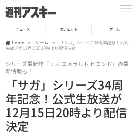
t
o
g
g
l
ニュース
ガジェット
ゲーム
e
n
a
home
>
ゲーム
>
「サガ」シリーズ34周年記念！公式
v
生放送が12月15日20時より配信決定
i
g
a
シリーズ最新作『サガ エメラルド ビヨンド』の最
t
i
新情報も！
o
n
「サガ」シリーズ34周
年記念！公式生放送が
12月15日20時より配信
決定