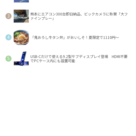
熊本にエアコン300台即日納品、ビックカメラに称賛「大フ
ァインプレー」
「鬼おろし牛タン丼」がおいしそ！夏限定で1110円～
USB-Cだけで使える9.2型サブディスプレイ登場 HDMI不要
でPCケース内にも設置可能