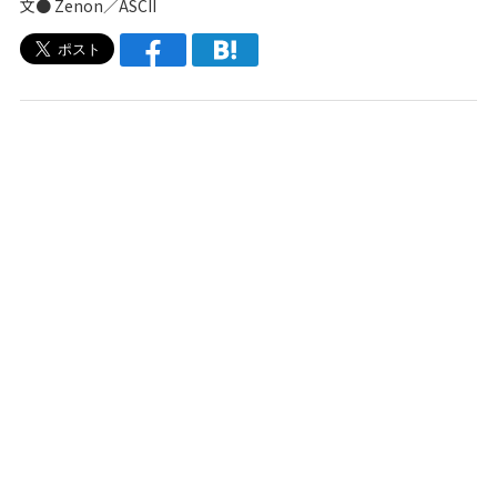
文● Zenon／ASCII