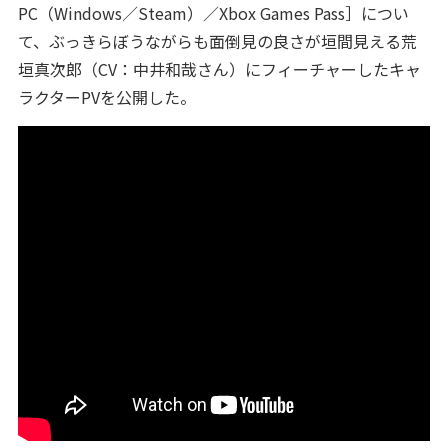
PC（Windows／Steam）／Xbox Games Pass］につい
て、ぶっきらぼうながらも面倒見の良さが垣間見える荒
垣真次郎（CV：中井和哉さん）にフィーチャーしたキャ
ラクターPVを公開した。