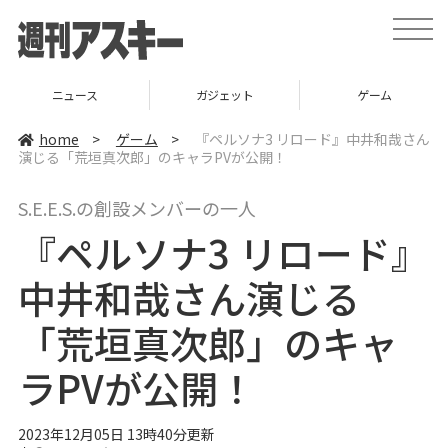
t
o
g
g
l
ニュース
ガジェット
ゲーム
e
n
a
home
>
ゲーム
>
『ペルソナ3 リロード』中井和哉さん
v
演じる「荒垣真次郎」のキャラPVが公開！
i
g
a
S.E.E.S.の創設メンバーの一人
t
i
『ペルソナ3 リロード』
o
n
中井和哉さん演じる
「荒垣真次郎」のキャ
ラPVが公開！
2023年12月05日 13時40分更新