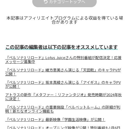
カテゴリートップへ
本記事はアフィリエイトプログラムによる収益を得ている場
合があります
この記事の編集者は以下の記事をオススメしています
『ペルソナ3 リロード』Lotus Juiceさんの特別番組が配信決定！応援
メッセージ募集中
『ペルソナ3 リロード』緒方恵美さん演じる「天田乾」のキャラPVが
公開！
『ペルソナ3 リロード』坂本真綾さん演じる「アイギス」のキャラPV
が公開！
アトラスの新作『メタファー：リファンタジオ』発売時期が2024年秋
に決定！
『ペルソナ3 リロード』の重要施設「ベルベットルーム」の詳細が判
明！新たなオンライン機能も
『ペルソナ3 リロード』最新映像「学園生活映像」が公開！
『ペルソナ3 リロード』オープニング映像が公開！特別番組も1月6日