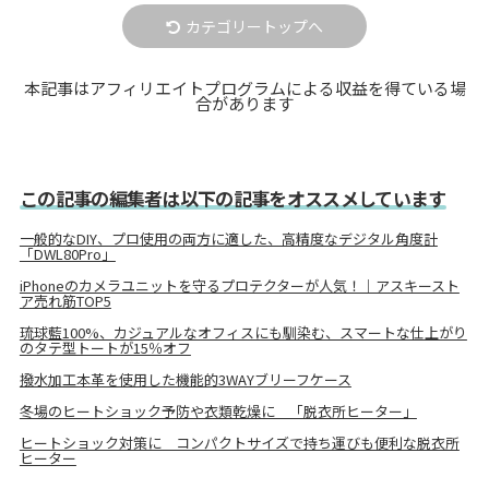
カテゴリートップへ
本記事はアフィリエイトプログラムによる収益を得ている場
合があります
この記事の編集者は以下の記事をオススメしています
一般的なDIY、プロ使用の両方に適した、高精度なデジタル角度計
「DWL80Pro」
iPhoneのカメラユニットを守るプロテクターが人気！｜アスキースト
ア売れ筋TOP5
琉球藍100%、カジュアルなオフィスにも馴染む、スマートな仕上がり
のタテ型トートが15％オフ
撥水加工本革を使用した機能的3WAYブリーフケース
冬場のヒートショック予防や衣類乾燥に 「脱衣所ヒーター」
ヒートショック対策に コンパクトサイズで持ち運びも便利な脱衣所
ヒーター