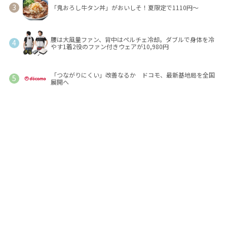
「鬼おろし牛タン丼」がおいしそ！夏限定で1110円～
腰は大風量ファン、背中はペルチェ冷却。ダブルで身体を冷
やす1着2役のファン付きウェアが10,980円
「つながりにくい」改善なるか ドコモ、最新基地局を全国
展開へ