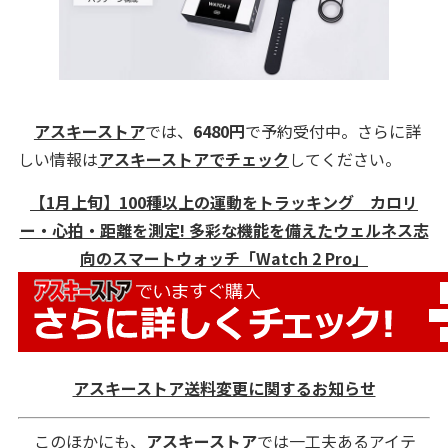
アスキーストア
では、
6480
円
で予約受付中。さらに詳
しい情報は
アスキーストアでチェック
してください。
【1月上旬】100種以上の運動をトラッキング カロリ
ー・心拍・距離を測定! 多彩な機能を備えたウェルネス志
向のスマートウォッチ「Watch 2 Pro」
アスキーストア送料変更に関するお知らせ
このほかにも、
アスキーストア
では一工夫あるアイテ