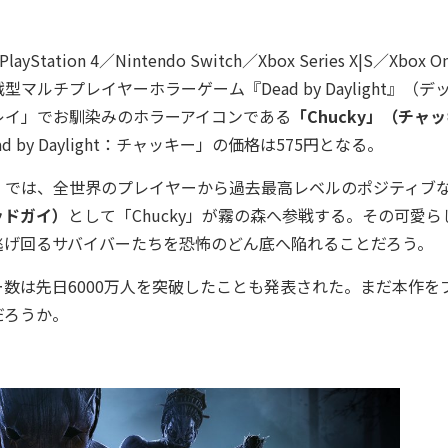
layStation 4／Nintendo Switch／Xbox Series X|S／Xbox 
対戦型マルチプレイヤーホラーゲーム『Dead by Daylight』（デ
レイ」でお馴染みのホラーアイコンである
「Chucky」（チャ
y Daylight：チャッキー」の価格は575円となる。
）では、全世界のプレイヤーから過去最高レベルのポジティブ
グッドガイ）
として「Chucky」が霧の森へ参戦する。その可愛ら
逃げ回るサバイバーたちを恐怖のどん底へ陥れることだろう。
レイヤー数は先日6000万人を突破したことも発表された。まだ本作を
だろうか。