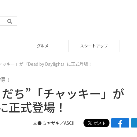
グルメ
スタートアップ
ICT
ー」が『Dead by Daylight』に正式登場！
獲得！
もだち”「チャッキー」が
ht』に正式登場！
文● ミヤザキ／ASCII