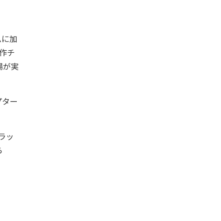
ムに加
制作チ
場が実
プター
ラッ
ら