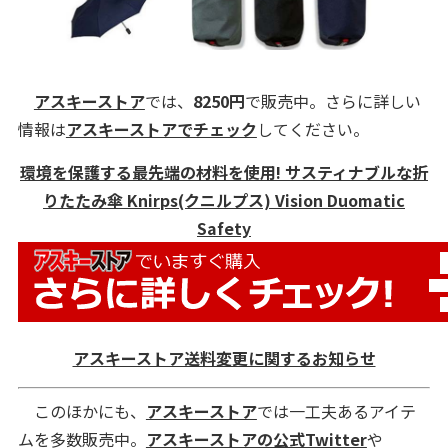
アスキーストア
では、
8250
円
で販売中。さらに詳しい
情報は
アスキーストアでチェック
してください。
環境を保護する最先端の材料を使用! サスティナブルな折
りたたみ傘 Knirps(クニルプス) Vision Duomatic
Safety
アスキーストア送料変更に関するお知らせ
このほかにも、
アスキーストア
では一工夫あるアイテ
ムを多数販売中。
アスキーストアの公式Twitter
や