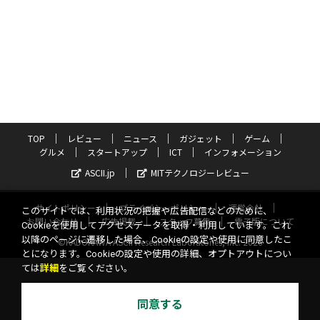
TOP
レビュー
ニュース
ガジェット
ゲーム
グルメ
スタートアップ
ICT
インフォメーション
ASCII.jp
MITテクノロジーレビュー
サイトポリシー
プライバシーポリシー
運営会社
このサイトでは、利用状況の把握や広告配信などのために、
お問い合わせ
広告掲載
スタッフ募集
電子版について
Cookieを使用してアクセスデータを取得・利用しています。これ
以降のページに遷移した場合、Cookieの設定や使用に同意したこ
©KADOKAWA ASCII Research Laboratories, Inc. 2026
とになります。Cookieの設定や使用の詳細、オプトアウトについ
ては
詳細
をご覧ください。
同意する