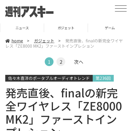
t
o
g
g
l
ニュース
ガジェット
ゲーム
e
n
a
home
>
ガジェット
>
発売直後、finalの新完全ワイヤ
v
レス「ZE8000 MK2」ファーストインプレション
i
g
a
t
1
2
次へ
i
o
n
佐々木喜洋のポータブルオーディオトレンド
第236回
発売直後、finalの新完
全ワイヤレス「ZE8000
MK2」ファーストイン