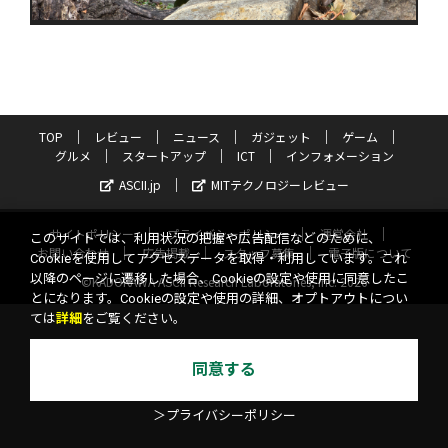
TOP
レビュー
ニュース
ガジェット
ゲーム
グルメ
スタートアップ
ICT
インフォメーション
ASCII.jp
MITテクノロジーレビュー
サイトポリシー
プライバシーポリシー
運営会社
このサイトでは、利用状況の把握や広告配信などのために、
お問い合わせ
広告掲載
スタッフ募集
電子版について
Cookieを使用してアクセスデータを取得・利用しています。これ
以降のページに遷移した場合、Cookieの設定や使用に同意したこ
©KADOKAWA ASCII Research Laboratories, Inc. 2026
とになります。Cookieの設定や使用の詳細、オプトアウトについ
ては
詳細
をご覧ください。
同意する
＞プライバシーポリシー