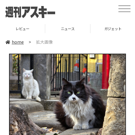
toggle
naviga
レビュー
ニュース
ガジェット
home
>
拡大画像