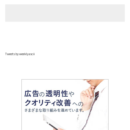
Tweets by weeklyascii