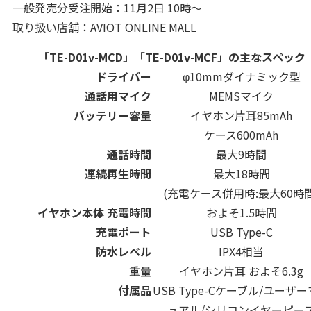
一般発売分受注開始：11月2日 10時〜
取り扱い店舗：
AVIOT ONLINE MALL
「TE-D01v-MCD」「TE-D01v-MCF」の主なスペック
ドライバー
φ10mmダイナミック型
通話用マイク
MEMSマイク
バッテリー容量
イヤホン片耳85mAh
ケース600mAh
通話時間
最大9時間
連続再生時間
最大18時間
(充電ケース併用時:最大60時間
イヤホン本体 充電時間
およそ1.5時間
充電ポート
USB Type-C
防水レベル
IPX4相当
重量
イヤホン片耳 およそ6.3g
付属品
USB Type-Cケーブル/ユーザ
ュアル/シリコンイヤーピー