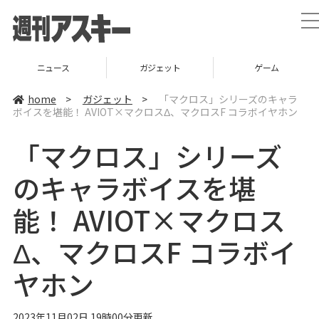
t
l
ニュース
ガジェット
ゲーム
home
>
ガジェット
>
「マクロス」シリーズのキャラ
ボイスを堪能！ AVIOT×マクロスΔ、マクロスF コラボイヤホン
i
「マクロス」シリーズ
t
i
のキャラボイスを堪
能！ AVIOT×マクロス
Δ、マクロスF コラボイ
ヤホン
2023年11月02日 19時00分更新