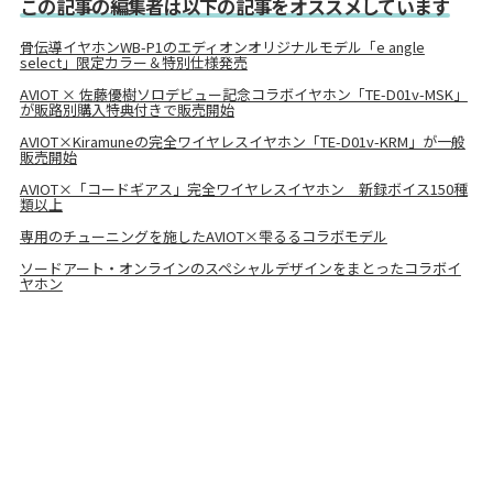
この記事の編集者は以下の記事をオススメしています
骨伝導イヤホンWB-P1のエディオンオリジナルモデル「e angle
select」限定カラー＆特別仕様発売
AVIOT × 佐藤優樹ソロデビュー記念コラボイヤホン「TE-D01v-MSK」
が販路別購入特典付きで販売開始
AVIOT×Kiramuneの完全ワイヤレスイヤホン「TE-D01v-KRM」が一般
販売開始
AVIOT×「コードギアス」完全ワイヤレスイヤホン 新録ボイス150種
類以上
専用のチューニングを施したAVIOT×雫るるコラボモデル
ソードアート・オンラインのスペシャルデザインをまとったコラボイ
ヤホン