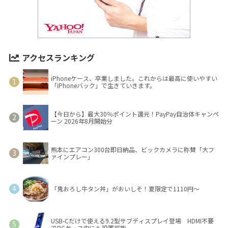
アクセスランキング
iPhoneケース、卒業しました。これからは最高に使いやすい
「iPhoneバック」で生きていきます。
【今日から】最大30％ポイント還元！PayPay自治体キャンペ
ーン 2026年8月開始分
熊本にエアコン300台即日納品、ビックカメラに称賛「大フ
ァインプレー」
「鬼おろし牛タン丼」がおいしそ！夏限定で1110円～
USB-Cだけで使える9.2型サブディスプレイ登場 HDMI不要
でPCケース内にも設置可能